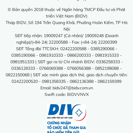
© Bản quyền 2018 thuộc về Ngân hàng TMCP Đầu tư và Phát
triển Việt Nam (BIDV)
Tháp BIDV, Số 194 Trần Quang Khải, Phường Hoàn Kiếm, TP Hà
Nội
SĐT tiếp nhận: 19009247 (Cá nhân)/ 19009248 (Doanh
nghiệp)/(+84-24) 22200588 - Fax: (+84-24) 22200399
SĐT Tổng đài TTCSKH: 02422200588 - 0385290066 -
0385190066 - 0981910333 - 0866200333 - 0981915333 -
0981951333 | SĐT gọi ra từ Chi nhánh BIDV: 0336258333 -
0336128333 - 0766069388 - 0766056388 - 0852198088 -
0822150068 | SĐT xác minh giao dịch thẻ, giao dịch chuyển tiền:
02422200520 - 0981358335 - 0862136388 - 0862159399
Email:
bidv247@bidv.com.vn
Swift code: BIDVVNVX