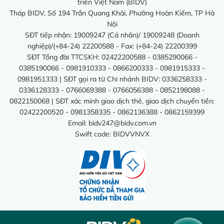
triển Việt Nam (BIDV)
Tháp BIDV, Số 194 Trần Quang Khải, Phường Hoàn Kiếm, TP Hà
Nội
SĐT tiếp nhận: 19009247 (Cá nhân)/ 19009248 (Doanh
nghiệp)/(+84-24) 22200588 - Fax: (+84-24) 22200399
SĐT Tổng đài TTCSKH: 02422200588 - 0385290066 -
0385190066 - 0981910333 - 0866200333 - 0981915333 -
0981951333 | SĐT gọi ra từ Chi nhánh BIDV: 0336258333 -
0336128333 - 0766069388 - 0766056388 - 0852198088 -
0822150068 | SĐT xác minh giao dịch thẻ, giao dịch chuyển tiền:
02422200520 - 0981358335 - 0862136388 - 0862159399
Email:
bidv247@bidv.com.vn
Swift code: BIDVVNVX