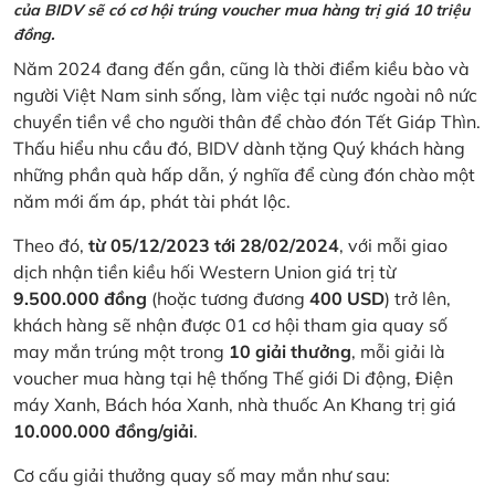
của BIDV sẽ có cơ hội trúng voucher mua hàng trị giá 10 triệu
đồng.
Năm 2024 đang đến gần, cũng là thời điểm kiều bào và
người Việt Nam sinh sống, làm việc tại nước ngoài nô nức
chuyển tiền về cho người thân để chào đón Tết Giáp Thìn.
Thấu hiểu nhu cầu đó, BIDV dành tặng Quý khách hàng
những phần quà hấp dẫn, ý nghĩa để cùng đón chào một
năm mới ấm áp, phát tài phát lộc.
Theo đó,
từ 05/12/2023 tới 28/02/2024
, với mỗi giao
dịch nhận tiền kiều hối Western Union giá trị từ
9.500.000 đồng
(hoặc tương đương
400 USD
) trở lên,
khách hàng sẽ nhận được 01 cơ hội tham gia quay số
may mắn trúng một trong
10 giải thưởng
, mỗi giải là
voucher mua hàng tại hệ thống Thế giới Di động, Điện
máy Xanh, Bách hóa Xanh, nhà thuốc An Khang trị giá
10.000.000 đồng/giải
.
Cơ cấu giải thưởng quay số may mắn như sau: