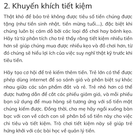
2. Khuyến khích tiết kiệm
Thật khó để bảo trẻ không được tiêu số tiền chúng được
tặng (như tiền sinh nhật, tiền mừng tuổi….), đặc biệt khi
chúng luôn bị cám dỗ bởi các loại đồ chơi hay bánh kẹo.
Hãy từ từ phân tích cho trẻ thấy rằng tiết kiệm nhiều tiền
hơn sẽ giúp chúng mua được nhiều kẹo và đồ chơi hơn, từ
đó chúng sẽ hiểu lợi ích của việc suy nghĩ thật kỹ trước khi
tiêu tiền.
Hãy tạo cơ hội để trẻ kiếm thêm tiền. Trẻ lớn có thể được
phép dùng internet để so sánh giá và phân biệt sự khác
nhau giữa các sản phẩm đắt và rẻ. Trẻ nhỏ hơn có thể
được hướng dẫn để cắt các phiếu giảm giá, và mỗi phiếu
bạn sử dụng để mua hàng sẽ tương ứng với số tiền mặt
chúng kiếm được. Đồng thời, cha mẹ hãy ngồi xuống bàn
bạc với con về cách con sẽ phân bổ số tiền này cho việc
chi tiêu và tiết kiệm. Trò chơi tiết kiệm này sẽ giúp trẻ
hứng khởi với các bài học về quản lý tiền.