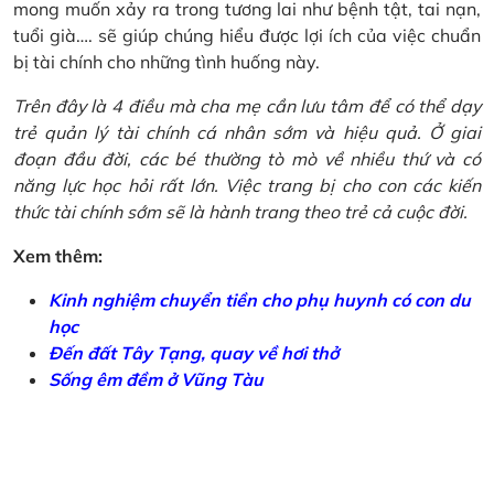
mong muốn xảy ra trong tương lai như bệnh tật, tai nạn,
tuổi già…. sẽ giúp chúng hiểu được lợi ích của việc chuẩn
bị tài chính cho những tình huống này.
Trên đây là 4 điều mà cha mẹ cần lưu tâm để có thể dạy
trẻ quản lý tài chính cá nhân sớm và hiệu quả. Ở giai
đoạn đầu đời, các bé thường tò mò về nhiều thứ và có
năng lực học hỏi rất lớn. Việc trang bị cho con các kiến
thức tài chính sớm sẽ là hành trang theo trẻ cả cuộc đời.
Xem thêm:
Kinh nghiệm chuyển tiền cho phụ huynh có con du
học
Đến đất Tây Tạng, quay về hơi thở
Sống êm đềm ở Vũng Tàu