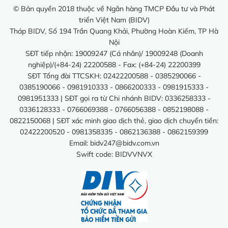
© Bản quyền 2018 thuộc về Ngân hàng TMCP Đầu tư và Phát
triển Việt Nam (BIDV)
Tháp BIDV, Số 194 Trần Quang Khải, Phường Hoàn Kiếm, TP Hà
Nội
SĐT tiếp nhận: 19009247 (Cá nhân)/ 19009248 (Doanh
nghiệp)/(+84-24) 22200588 - Fax: (+84-24) 22200399
SĐT Tổng đài TTCSKH: 02422200588 - 0385290066 -
0385190066 - 0981910333 - 0866200333 - 0981915333 -
0981951333 | SĐT gọi ra từ Chi nhánh BIDV: 0336258333 -
0336128333 - 0766069388 - 0766056388 - 0852198088 -
0822150068 | SĐT xác minh giao dịch thẻ, giao dịch chuyển tiền:
02422200520 - 0981358335 - 0862136388 - 0862159399
Email:
bidv247@bidv.com.vn
Swift code: BIDVVNVX