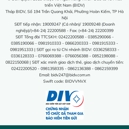
triển Việt Nam (BIDV)
Tháp BIDV, Số 194 Trần Quang Khải, Phường Hoàn Kiếm, TP Hà
Nội
SĐT tiếp nhận: 19009247 (Cá nhân)/ 19009248 (Doanh
nghiệp)/(+84-24) 22200588 - Fax: (+84-24) 22200399
SĐT Tổng đài TTCSKH: 02422200588 - 0385290066 -
0385190066 - 0981910333 - 0866200333 - 0981915333 -
0981951333 | SĐT gọi ra từ Chi nhánh BIDV: 0336258333 -
0336128333 - 0766069388 - 0766056388 - 0852198088 -
0822150068 | SĐT xác minh giao dịch thẻ, giao dịch chuyển tiền:
02422200520 - 0981358335 - 0862136388 - 0862159399
Email:
bidv247@bidv.com.vn
Swift code: BIDVVNVX