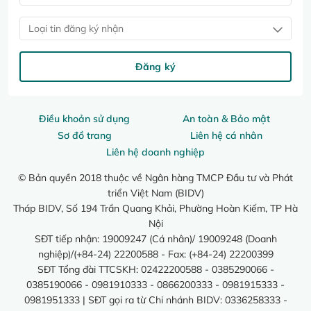
Loại tin đăng ký nhận
Đăng ký
Điều khoản sử dụng
An toàn & Bảo mật
Sơ đồ trang
Liên hệ cá nhân
Liên hệ doanh nghiệp
© Bản quyền 2018 thuộc về Ngân hàng TMCP Đầu tư và Phát
triển Việt Nam (BIDV)
Tháp BIDV, Số 194 Trần Quang Khải, Phường Hoàn Kiếm, TP Hà
Nội
SĐT tiếp nhận: 19009247 (Cá nhân)/ 19009248 (Doanh
nghiệp)/(+84-24) 22200588 - Fax: (+84-24) 22200399
SĐT Tổng đài TTCSKH: 02422200588 - 0385290066 -
0385190066 - 0981910333 - 0866200333 - 0981915333 -
0981951333 | SĐT gọi ra từ Chi nhánh BIDV: 0336258333 -