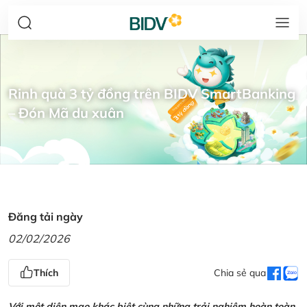
Rinh quà 3 tỷ đồng trên BIDV SmartBanking
– Đón Mã du xuân
Đăng tải ngày
02/02/2026
Thích
Chia sẻ qua
Với một diện mạo khác biệt cùng những trải nghiệm hoàn toàn