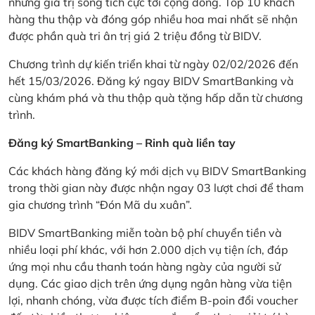
những giá trị sống tích cực tới cộng đồng. Top 10 khách
hàng thu thập và đóng góp nhiều hoa mai nhất sẽ nhận
được phần quà tri ân trị giá 2 triệu đồng từ BIDV.
Chương trình dự kiến triển khai từ ngày 02/02/2026 đến
hết 15/03/2026. Đăng ký ngay BIDV SmartBanking và
cùng khám phá và thu thập quà tặng hấp dẫn từ chương
trình.
Đăng ký SmartBanking – Rinh quà liền tay
Các khách hàng đăng ký mới dịch vụ BIDV SmartBanking
trong thời gian này được nhận ngay 03 lượt chơi để tham
gia chương trình “Đón Mã du xuân”.
BIDV SmartBanking miễn toàn bộ phí chuyển tiền và
nhiều loại phí khác, với hơn 2.000 dịch vụ tiện ích, đáp
ứng mọi nhu cầu thanh toán hàng ngày của người sử
dụng. Các giao dịch trên ứng dụng ngân hàng vừa tiện
lợi, nhanh chóng, vừa được tích điểm B-poin đổi voucher