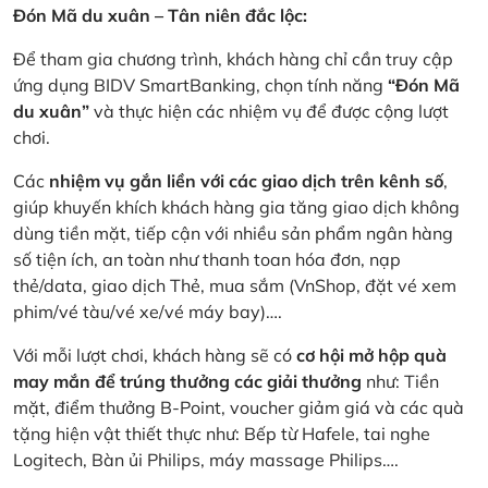
Đón Mã du xuân – Tân niên đắc lộc:
Để tham gia chương trình, khách hàng chỉ cần truy cập
ứng dụng BIDV SmartBanking, chọn tính năng
“Đón Mã
du xuân”
và thực hiện các nhiệm vụ để được cộng lượt
chơi.
Các
nhiệm vụ gắn liền với các giao dịch trên kênh số
,
giúp khuyến khích khách hàng gia tăng giao dịch không
dùng tiền mặt, tiếp cận với nhiều sản phẩm ngân hàng
số tiện ích, an toàn như thanh toan hóa đơn, nạp
thẻ/data, giao dịch Thẻ, mua sắm (VnShop, đặt vé xem
phim/vé tàu/vé xe/vé máy bay)….
Với mỗi lượt chơi, khách hàng sẽ có
cơ hội mở hộp quà
may mắn để trúng thưởng các giải thưởng
như: Tiền
mặt, điểm thưởng B-Point, voucher giảm giá và các quà
tặng hiện vật thiết thực như: Bếp từ Hafele, tai nghe
Logitech, Bàn ủi Philips, máy massage Philips….