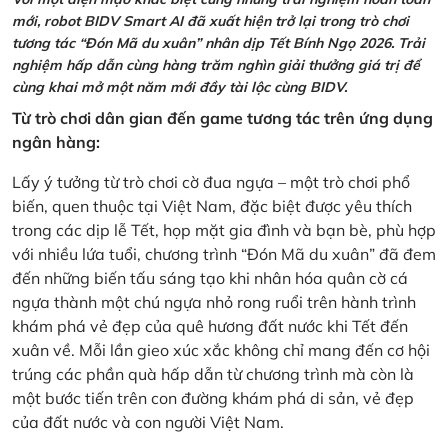
mới, robot BIDV Smart AI đã xuất hiện trở lại trong trò chơi
tương tác “Đón Mã du xuân” nhân dịp Tết Bính Ngọ 2026. Trải
nghiệm hấp dẫn cùng hàng trăm nghìn giải thưởng giá trị để
cùng khai mở một năm mới đầy tài lộc cùng BIDV.
Từ trò chơi dân gian đến game tương tác trên ứng dụng
ngân hàng:
Lấy ý tưởng từ trò chơi cờ đua ngựa – một trò chơi phổ
biến, quen thuộc tại Việt Nam, đặc biệt được yêu thích
trong các dịp lễ Tết, họp mặt gia đình và bạn bè, phù hợp
với nhiều lứa tuổi, chương trình “Đón Mã du xuân” đã đem
đến những biến tấu sáng tạo khi nhân hóa quân cờ cá
ngựa thành một chú ngựa nhỏ rong ruổi trên hành trình
khám phá vẻ đẹp của quê hương đất nước khi Tết đến
xuân về. Mỗi lần gieo xúc xắc không chỉ mang đến cơ hội
trúng các phần quà hấp dẫn từ chương trình mà còn là
một bước tiến trên con đường khám phá di sản, vẻ đẹp
của đất nước và con người Việt Nam.