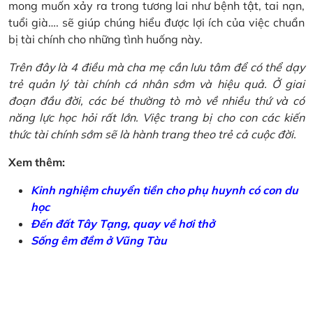
mong muốn xảy ra trong tương lai như bệnh tật, tai nạn,
tuổi già…. sẽ giúp chúng hiểu được lợi ích của việc chuẩn
bị tài chính cho những tình huống này.
Trên đây là 4 điều mà cha mẹ cần lưu tâm để có thể dạy
trẻ quản lý tài chính cá nhân sớm và hiệu quả. Ở giai
đoạn đầu đời, các bé thường tò mò về nhiều thứ và có
năng lực học hỏi rất lớn. Việc trang bị cho con các kiến
thức tài chính sớm sẽ là hành trang theo trẻ cả cuộc đời.
Xem thêm:
Kinh nghiệm chuyển tiền cho phụ huynh có con du
học
Đến đất Tây Tạng, quay về hơi thở
Sống êm đềm ở Vũng Tàu