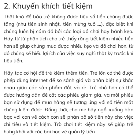
2. Khuyến khích tiết kiệm
Thật khó để bảo trẻ không được tiêu số tiền chúng được
tặng (như tiền sinh nhật, tiền mừng tuổi….), đặc biệt khi
chúng luôn bị cám dỗ bởi các loại đồ chơi hay bánh kẹo.
Hãy từ từ phân tích cho trẻ thấy rằng tiết kiệm nhiều tiền
hơn sẽ giúp chúng mua được nhiều kẹo và đồ chơi hơn, từ
đó chúng sẽ hiểu lợi ích của việc suy nghĩ thật kỹ trước khi
tiêu tiền.
Hãy tạo cơ hội để trẻ kiếm thêm tiền. Trẻ lớn có thể được
phép dùng internet để so sánh giá và phân biệt sự khác
nhau giữa các sản phẩm đắt và rẻ. Trẻ nhỏ hơn có thể
được hướng dẫn để cắt các phiếu giảm giá, và mỗi phiếu
bạn sử dụng để mua hàng sẽ tương ứng với số tiền mặt
chúng kiếm được. Đồng thời, cha mẹ hãy ngồi xuống bàn
bạc với con về cách con sẽ phân bổ số tiền này cho việc
chi tiêu và tiết kiệm. Trò chơi tiết kiệm này sẽ giúp trẻ
hứng khởi với các bài học về quản lý tiền.