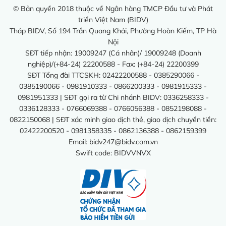
© Bản quyền 2018 thuộc về Ngân hàng TMCP Đầu tư và Phát
triển Việt Nam (BIDV)
Tháp BIDV, Số 194 Trần Quang Khải, Phường Hoàn Kiếm, TP Hà
Nội
SĐT tiếp nhận: 19009247 (Cá nhân)/ 19009248 (Doanh
nghiệp)/(+84-24) 22200588 - Fax: (+84-24) 22200399
SĐT Tổng đài TTCSKH: 02422200588 - 0385290066 -
0385190066 - 0981910333 - 0866200333 - 0981915333 -
0981951333 | SĐT gọi ra từ Chi nhánh BIDV: 0336258333 -
0336128333 - 0766069388 - 0766056388 - 0852198088 -
0822150068 | SĐT xác minh giao dịch thẻ, giao dịch chuyển tiền:
02422200520 - 0981358335 - 0862136388 - 0862159399
Email:
bidv247@bidv.com.vn
Swift code: BIDVVNVX