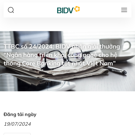
TTBC số 24/2024: BIDV nhận giải thưởng
“Ngân hàng triển khai công nghệ cho hệ
thống Core Banking tốt nhất Việt Nam”
Đăng tải ngày
19/07/2024