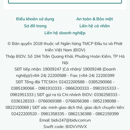
Điều khoản sử dụng
An toàn & Bảo mật
Sơ đồ trang
Liên hệ cá nhân
Liên hệ doanh nghiệp
© Bản quyền 2018 thuộc về Ngân hàng TMCP Đầu tư và Phát
triển Việt Nam (BIDV)
Tháp BIDV, Số 194 Trần Quang Khải, Phường Hoàn Kiếm, TP Hà
Nội
SĐT tiếp nhận: 19009247 (Cá nhân)/ 19009248 (Doanh
nghiệp)/(+84-24) 22200588 - Fax: (+84-24) 22200399
SĐT Tổng đài TTCSKH: 02422200588 - 0385290066 -
0385190066 - 0981910333 - 0866200333 - 0981915333 -
0981951333 | SĐT gọi ra từ Chi nhánh BIDV: 0336258333 -
0336128333 - 0766069388 - 0766056388 - 0852198088 -
0822150068 | SĐT xác minh giao dịch thẻ, giao dịch chuyển tiền:
02422200520 - 0981358335 - 0862136388 - 0862159399
Email:
bidv247@bidv.com.vn
Swift code: BIDVVNVX