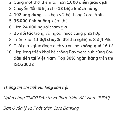
Cùng một thời điểm tại hơn
1.000 điểm giao dịch
Chuyển đổi dữ liệu cho
18 triệu khách hàng
102 ứng dụng
tích hợp với hệ thống Core Profile
96.000 tình huống
kiểm thử
Hơn
24.000 người
tham gia
25 đối tác
trong và ngoài nước cùng phối hợp
Triển khai 1
1 đợt chuyển đổi
thử nghiệm, 3 đợt Pilot 
Thời gian gián đoạn dịch vụ online
không quá 16 tiế
Hợp long triển khai hệ thống Payment hub cùng Core 
đầu tiên tại Việt Nam
, T
op 30% ngân hàng
trên thế 
ISO20022
Thông tin chi tiết vui lòng liên hệ:
Ngân hàng TMCP Đầu tư và Phát triển Việt Nam (BIDV)
Ban Quản lý và Phát triển Core Banking