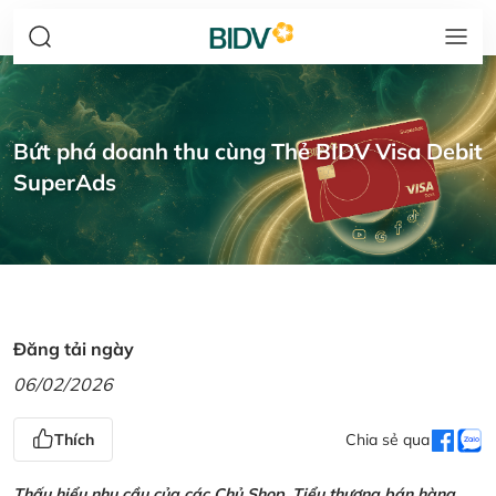
Bứt phá doanh thu cùng Thẻ BIDV Visa Debit
SuperAds
Đăng tải ngày
06/02/2026
Thích
Chia sẻ qua
Thấu hiểu nhu cầu của các Chủ Shop, Tiểu thương bán hàng