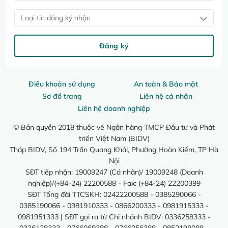
Loại tin đăng ký nhận
Đăng ký
Điều khoản sử dụng
An toàn & Bảo mật
Sơ đồ trang
Liên hệ cá nhân
Liên hệ doanh nghiệp
© Bản quyền 2018 thuộc về Ngân hàng TMCP Đầu tư và Phát
triển Việt Nam (BIDV)
Tháp BIDV, Số 194 Trần Quang Khải, Phường Hoàn Kiếm, TP Hà
Nội
SĐT tiếp nhận: 19009247 (Cá nhân)/ 19009248 (Doanh
nghiệp)/(+84-24) 22200588 - Fax: (+84-24) 22200399
SĐT Tổng đài TTCSKH: 02422200588 - 0385290066 -
0385190066 - 0981910333 - 0866200333 - 0981915333 -
0981951333 | SĐT gọi ra từ Chi nhánh BIDV: 0336258333 -
0336128333 - 0766069388 - 0766056388 - 0852198088 -