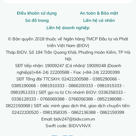
Điều khoản sử dụng
An toàn & Bảo mật
Sơ đồ trang
Liên hệ cá nhân
Liên hệ doanh nghiệp
© Bản quyền 2018 thuộc về Ngân hàng TMCP Đầu tư và Phát
triển Việt Nam (BIDV)
Tháp BIDV, Số 194 Trần Quang Khải, Phường Hoàn Kiếm, TP Hà
Nội
SĐT tiếp nhận: 19009247 (Cá nhân)/ 19009248 (Doanh
nghiệp)/(+84-24) 22200588 - Fax: (+84-24) 22200399
SĐT Tổng đài TTCSKH: 02422200588 - 0385290066 -
0385190066 - 0981910333 - 0866200333 - 0981915333 -
0981951333 | SĐT gọi ra từ Chi nhánh BIDV: 0336258333 -
0336128333 - 0766069388 - 0766056388 - 0852198088 -
0822150068 | SĐT xác minh giao dịch thẻ, giao dịch chuyển tiền:
02422200520 - 0981358335 - 0862136388 - 0862159399
Email:
bidv247@bidv.com.vn
Swift code: BIDVVNVX