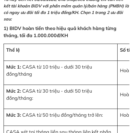
kết tài khoản BIDV với phần mềm quản lý/bán hàng (PMBH) là
có ngay ưu đãi tối đa 1 triệu đồng/KH. Chọn 1 trong 2 ưu đãi
sau:
1) BIDV hoàn tiền theo hiệu quả khách hàng từng
tháng, tối đa 1.000.000đ/KH
Thể lệ
Số ti
Mức 1:
CASA từ 10 triệu - dưới 30 triệu
Hoàn 
đồng/tháng
Mức 2:
CASA từ 30 triệu - dưới 50 triệu
Hoàn 
đồng/tháng:
Mức 3:
CASA từ 50 triệu đồng/tháng trở lên:
Hoàn 
CASA xét tại tháng liền sau tháng liên kết phần