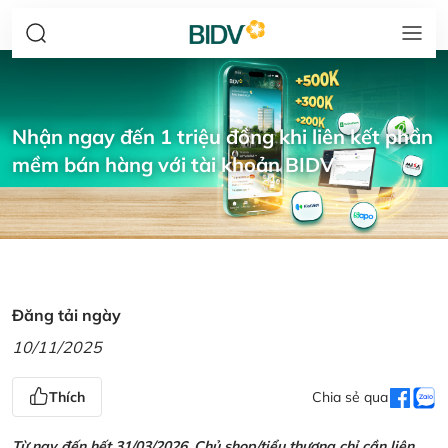
Nhận ngay đến 1 triệu đồng khi liên kết phần
mềm bán hàng với tài khoản BIDV
Đăng tải ngày
10/11/2025
Thích
Chia sẻ qua
Từ nay đến hết 31/03/2026, Chủ shop/tiểu thương chỉ cần liên