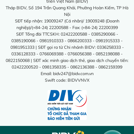
triển Việt Nam (BIDV)
Tháp BIDV, Số 194 Trần Quang Khải, Phường Hoàn Kiếm, TP Hà
Nội
SĐT tiếp nhận: 19009247 (Cá nhân)/ 19009248 (Doanh
nghiệp)/(+84-24) 22200588 - Fax: (+84-24) 22200399
SĐT Tổng đài TTCSKH: 02422200588 - 0385290066 -
0385190066 - 0981910333 - 0866200333 - 0981915333 -
0981951333 | SĐT gọi ra từ Chi nhánh BIDV: 0336258333 -
0336128333 - 0766069388 - 0766056388 - 0852198088 -
0822150068 | SĐT xác minh giao dịch thẻ, giao dịch chuyển tiền:
02422200520 - 0981358335 - 0862136388 - 0862159399
Email:
bidv247@bidv.com.vn
Swift code: BIDVVNVX