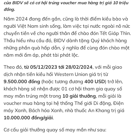
của BIDV sẽ có cơ hội trúng voucher mua hàng trị giá 10 triệu
đồng.
Năm 2024 đang đến gần, cũng là thời điểm kiều bào và
người Việt Nam sinh sống, làm việc tại nước ngoài nô nức
chuyển tiền về cho người thân để chào đón Tết Giáp Thìn.
Thấu hiểu nhu cầu đó, BIDV dành tặng Quý khách hàng
những phần quà hấp dẫn, ý nghĩa để cùng đón chào một
năm mới ấm áp, phát tài phát lộc.
Theo đó,
từ 05/12/2023 tới 28/02/2024
, với mỗi giao
dịch nhận tiền kiều hối Western Union giá trị từ
9.500.000 đồng
(hoặc tương đương
400 USD
) trở lên,
khách hàng sẽ nhận được 01 cơ hội tham gia quay số
may mắn trúng một trong
10 giải thưởng
, mỗi giải là
voucher mua hàng tại hệ thống Thế giới Di động, Điện
máy Xanh, Bách hóa Xanh, nhà thuốc An Khang trị giá
10.000.000 đồng/giải
.
Cơ cấu giải thưởng quay số may mắn như sau: