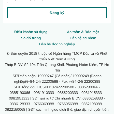
Đăng ký
Điều khoản sử dụng
An toàn & Bảo mật
Sơ đồ trang
Liên hệ cá nhân
Liên hệ doanh nghiệp
© Bản quyền 2018 thuộc về Ngân hàng TMCP Đầu tư và Phát
triển Việt Nam (BIDV)
Tháp BIDV, Số 194 Trần Quang Khải, Phường Hoàn Kiếm, TP Hà
Nội
SĐT tiếp nhận: 19009247 (Cá nhân)/ 19009248 (Doanh
nghiệp)/(+84-24) 22200588 - Fax: (+84-24) 22200399
SĐT Tổng đài TTCSKH: 02422200588 - 0385290066 -
0385190066 - 0981910333 - 0866200333 - 0981915333 -
0981951333 | SĐT gọi ra từ Chi nhánh BIDV: 0336258333 -
0336128333 - 0766069388 - 0766056388 - 0852198088 -
0822150068 | SĐT xác minh giao dịch thẻ, giao dịch chuyển tiền: