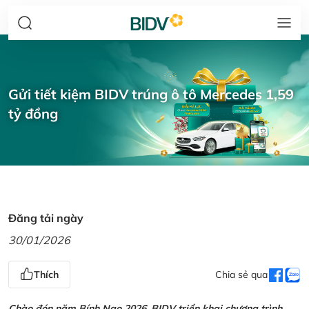
Gửi tiết kiệm BIDV trúng ô tô Mercedes 1,59
tỷ đồng
Đăng tải ngày
30/01/2026
Thích
Chia sẻ qua
Chào đón năm Bính Ngọ 2026, BIDV triển khai chương trình