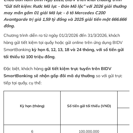
“Gửi tiết kiệm: Rước Mã lực - Đón Mã lộc” với 2026 giải thưởng
may mắn gồm 01 giải Mã lực - ô tô Mercedes C200
Avantgarde trị giá 1,59 tỷ đồng và 2025 giải tiền mặt 666.666
đồng.
Chương trình diễn ra từ ngày 01/2/2026 đến 31/3/2026, khách
hàng gửi tiết kiệm tại quầy hoặc gửi online trên ứng dụng BIDV
SmartBanking
kỳ hạn 6, 12, 13, 18 và 24 tháng, với số tiền gửi
tối thiểu từ 100 triệu đồng
.
Đặc biệt, khách hàng
gửi tiết kiệm trực tuyến trên BIDV
SmartBanking sẽ nhận gấp đôi mã dự thưởng
so với gửi trực
tiếp tại quầy, cụ thể:
Kỳ hạn (tháng)
Số tiền gửi tối thiểu (VND)
6
100.000.000