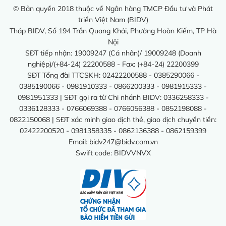
© Bản quyền 2018 thuộc về Ngân hàng TMCP Đầu tư và Phát
triển Việt Nam (BIDV)
Tháp BIDV, Số 194 Trần Quang Khải, Phường Hoàn Kiếm, TP Hà
Nội
SĐT tiếp nhận: 19009247 (Cá nhân)/ 19009248 (Doanh
nghiệp)/(+84-24) 22200588 - Fax: (+84-24) 22200399
SĐT Tổng đài TTCSKH: 02422200588 - 0385290066 -
0385190066 - 0981910333 - 0866200333 - 0981915333 -
0981951333 | SĐT gọi ra từ Chi nhánh BIDV: 0336258333 -
0336128333 - 0766069388 - 0766056388 - 0852198088 -
0822150068 | SĐT xác minh giao dịch thẻ, giao dịch chuyển tiền:
02422200520 - 0981358335 - 0862136388 - 0862159399
Email:
bidv247@bidv.com.vn
Swift code: BIDVVNVX