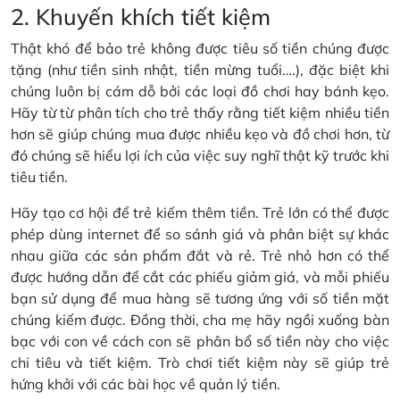
2. Khuyến khích tiết kiệm
Thật khó để bảo trẻ không được tiêu số tiền chúng được
tặng (như tiền sinh nhật, tiền mừng tuổi….), đặc biệt khi
chúng luôn bị cám dỗ bởi các loại đồ chơi hay bánh kẹo.
Hãy từ từ phân tích cho trẻ thấy rằng tiết kiệm nhiều tiền
hơn sẽ giúp chúng mua được nhiều kẹo và đồ chơi hơn, từ
đó chúng sẽ hiểu lợi ích của việc suy nghĩ thật kỹ trước khi
tiêu tiền.
Hãy tạo cơ hội để trẻ kiếm thêm tiền. Trẻ lớn có thể được
phép dùng internet để so sánh giá và phân biệt sự khác
nhau giữa các sản phẩm đắt và rẻ. Trẻ nhỏ hơn có thể
được hướng dẫn để cắt các phiếu giảm giá, và mỗi phiếu
bạn sử dụng để mua hàng sẽ tương ứng với số tiền mặt
chúng kiếm được. Đồng thời, cha mẹ hãy ngồi xuống bàn
bạc với con về cách con sẽ phân bổ số tiền này cho việc
chi tiêu và tiết kiệm. Trò chơi tiết kiệm này sẽ giúp trẻ
hứng khởi với các bài học về quản lý tiền.