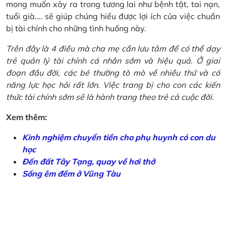
mong muốn xảy ra trong tương lai như bệnh tật, tai nạn,
tuổi già…. sẽ giúp chúng hiểu được lợi ích của việc chuẩn
bị tài chính cho những tình huống này.
Trên đây là 4 điều mà cha mẹ cần lưu tâm để có thể dạy
trẻ quản lý tài chính cá nhân sớm và hiệu quả. Ở giai
đoạn đầu đời, các bé thường tò mò về nhiều thứ và có
năng lực học hỏi rất lớn. Việc trang bị cho con các kiến
thức tài chính sớm sẽ là hành trang theo trẻ cả cuộc đời.
Xem thêm:
Kinh nghiệm chuyển tiền cho phụ huynh có con du
học
Đến đất Tây Tạng, quay về hơi thở
Sống êm đềm ở Vũng Tàu