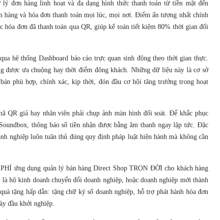
lý đơn hàng linh hoạt và đa dạng hình thức thanh toán từ tiền mặt đến
n hàng và hóa đơn thanh toán mọi lúc, mọi nơi. Điểm ấn tượng nhất chính
c hóa đơn đã thanh toán qua QR, giúp kế toán tiết kiệm 80% thời gian đối
qua hệ thống Dashboard báo cáo trực quan sinh động theo thời gian thực.
ng được ưa chuộng hay thời điểm đông khách. Những dữ liệu này là cơ sở
bán phù hợp, chính xác, kịp thời, đón đầu cơ hội tăng trưởng trong hoạt
mã QR giả hay nhân viên phải chụp ảnh màn hình đối soát. Để khắc phục
 Soundbox, thông báo số tiền nhận được bằng âm thanh ngay lập tức. Đặc
oanh nghiệp luôn tuân thủ đúng quy định pháp luật hiện hành mà không cần
ỄN PHÍ ứng dụng quản lý bán hàng Direct Shop TRỌN ĐỜI cho khách hàng
 là hộ kinh doanh chuyển đổi doanh nghiệp, hoặc doanh nghiệp mới thành
quà tặng hấp dẫn: tặng chữ ký số doanh nghiệp, hỗ trợ phát hành hóa đơn
ày đầu khởi nghiệp.