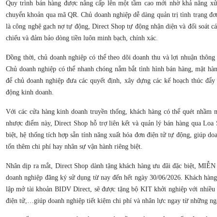
Quy trình bán hàng được nâng cấp lên một tầm cao mới nhờ khả năng xử 
chuyển khoản qua mã QR. Chủ doanh nghiệp dễ dàng quản trị tình trạng đơ
là công nghệ gạch nợ tự động, Direct Shop tự động nhận diện và đối soát cá
chiếu và đảm bảo dòng tiền luôn minh bạch, chính xác.
Đồng thời, chủ doanh nghiệp có thể theo dõi doanh thu và lợi nhuận thông 
Chủ doanh nghiệp có thể nhanh chóng nắm bắt tình hình bán hàng, mặt hà
để chủ doanh nghiệp đưa các quyết định, xây dựng các kế hoạch thúc đẩy 
động kinh doanh.
Với các cửa hàng kinh doanh truyền thống, khách hàng có thể quét nhầm 
nhược điểm này, Direct Shop hỗ trợ liên kết và quản lý bán hàng qua Loa
biệt, hệ thống tích hợp sẵn tính năng xuất hóa đơn điện tử tự động, giúp d
tốn thêm chi phí hay nhân sự vận hành riêng biệt.
Nhân dịp ra mắt, Direct Shop dành tặng khách hàng ưu đãi đặc biệt, MI
doanh nghiệp đăng ký sử dụng từ nay đến hết ngày 30/06/2026. Khách hàng
lập mở tài khoản BIDV Direct, sẽ được tặng bộ KIT khởi nghiệp với nhiều 
điện tử,…giúp doanh nghiệp tiết kiệm chi phí và nhân lực ngay từ những ng