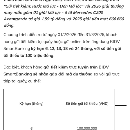
“Gửi tiết kiệm: Rước Mã lực - Đón Mã lộc” với 2026 giải thưởng
may mắn gồm 01 giải Mã lực - ô tô Mercedes C200
Avantgarde trị giá 1,59 tỷ đồng và 2025 giải tiền mặt 666.666
đồng.
Chương trình diễn ra từ ngày 01/2/2026 đến 31/3/2026, khách
hàng gửi tiết kiệm tại quầy hoặc gửi online trên ứng dụng BIDV
SmartBanking
kỳ hạn 6, 12, 13, 18 và 24 tháng, với số tiền gửi
tối thiểu từ 100 triệu đồng
.
Đặc biệt, khách hàng
gửi tiết kiệm trực tuyến trên BIDV
SmartBanking sẽ nhận gấp đôi mã dự thưởng
so với gửi trực
tiếp tại quầy, cụ thể:
Kỳ hạn (tháng)
Số tiền gửi tối thiểu (VND)
6
100.000.000