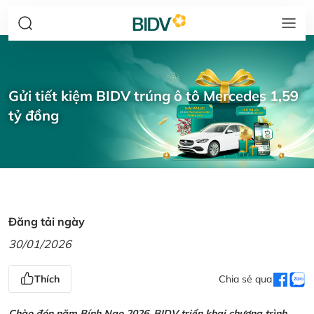
Gửi tiết kiệm BIDV trúng ô tô Mercedes 1,59
tỷ đồng
Đăng tải ngày
30/01/2026
Thích
Chia sẻ qua
Chào đón năm Bính Ngọ 2026, BIDV triển khai chương trình