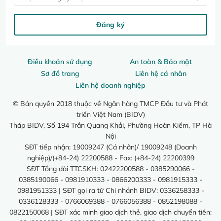
Đăng ký
Điều khoản sử dụng
An toàn & Bảo mật
Sơ đồ trang
Liên hệ cá nhân
Liên hệ doanh nghiệp
© Bản quyền 2018 thuộc về Ngân hàng TMCP Đầu tư và Phát
triển Việt Nam (BIDV)
Tháp BIDV, Số 194 Trần Quang Khải, Phường Hoàn Kiếm, TP Hà
Nội
SĐT tiếp nhận: 19009247 (Cá nhân)/ 19009248 (Doanh
nghiệp)/(+84-24) 22200588 - Fax: (+84-24) 22200399
SĐT Tổng đài TTCSKH: 02422200588 - 0385290066 -
0385190066 - 0981910333 - 0866200333 - 0981915333 -
0981951333 | SĐT gọi ra từ Chi nhánh BIDV: 0336258333 -
0336128333 - 0766069388 - 0766056388 - 0852198088 -
0822150068 | SĐT xác minh giao dịch thẻ, giao dịch chuyển tiền: