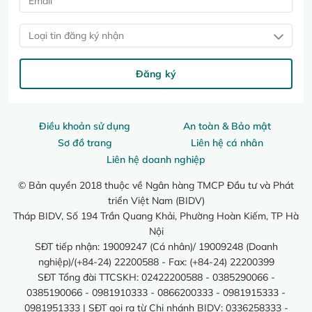
Loại tin đăng ký nhận
Đăng ký
Điều khoản sử dụng
An toàn & Bảo mật
Sơ đồ trang
Liên hệ cá nhân
Liên hệ doanh nghiệp
© Bản quyền 2018 thuộc về Ngân hàng TMCP Đầu tư và Phát
triển Việt Nam (BIDV)
Tháp BIDV, Số 194 Trần Quang Khải, Phường Hoàn Kiếm, TP Hà
Nội
SĐT tiếp nhận: 19009247 (Cá nhân)/ 19009248 (Doanh
nghiệp)/(+84-24) 22200588 - Fax: (+84-24) 22200399
SĐT Tổng đài TTCSKH: 02422200588 - 0385290066 -
0385190066 - 0981910333 - 0866200333 - 0981915333 -
0981951333 | SĐT gọi ra từ Chi nhánh BIDV: 0336258333 -