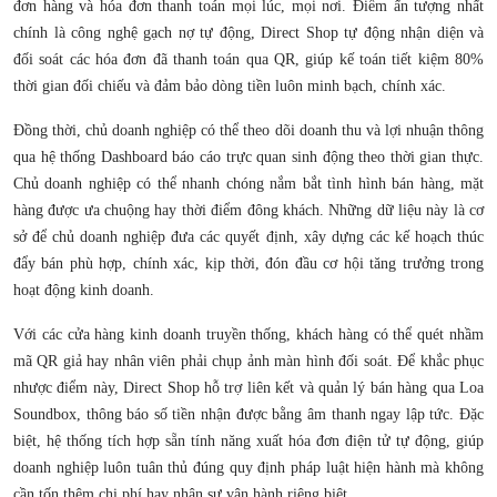
đơn hàng và hóa đơn thanh toán mọi lúc, mọi nơi. Điểm ấn tượng nhất
chính là công nghệ gạch nợ tự động, Direct Shop tự động nhận diện và
đối soát các hóa đơn đã thanh toán qua QR, giúp kế toán tiết kiệm 80%
thời gian đối chiếu và đảm bảo dòng tiền luôn minh bạch, chính xác.
Đồng thời, chủ doanh nghiệp có thể theo dõi doanh thu và lợi nhuận thông
qua hệ thống Dashboard báo cáo trực quan sinh động theo thời gian thực.
Chủ doanh nghiệp có thể nhanh chóng nắm bắt tình hình bán hàng, mặt
hàng được ưa chuộng hay thời điểm đông khách. Những dữ liệu này là cơ
sở để chủ doanh nghiệp đưa các quyết định, xây dựng các kế hoạch thúc
đẩy bán phù hợp, chính xác, kịp thời, đón đầu cơ hội tăng trưởng trong
hoạt động kinh doanh.
Với các cửa hàng kinh doanh truyền thống, khách hàng có thể quét nhầm
mã QR giả hay nhân viên phải chụp ảnh màn hình đối soát. Để khắc phục
nhược điểm này, Direct Shop hỗ trợ liên kết và quản lý bán hàng qua Loa
Soundbox, thông báo số tiền nhận được bằng âm thanh ngay lập tức. Đặc
biệt, hệ thống tích hợp sẵn tính năng xuất hóa đơn điện tử tự động, giúp
doanh nghiệp luôn tuân thủ đúng quy định pháp luật hiện hành mà không
cần tốn thêm chi phí hay nhân sự vận hành riêng biệt.