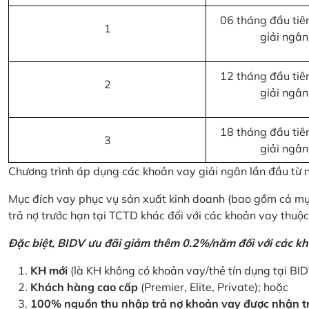
06 tháng đầu tiên
1
giải ngân
12 tháng đầu tiên
2
giải ngân
18 tháng đầu tiên
3
giải ngân
Chương trình áp dụng các khoản vay giải ngân lần đầu từ
Mục đích vay phục vụ sản xuất kinh doanh (bao gồm cả mục
trả nợ trước hạn tại TCTD khác đối với các khoản vay thuộc
Đặc biệt, BIDV ưu đãi giảm thêm 0.2%/năm đối với các kh
KH mới
(là KH không có khoản vay/thẻ tín dụng tại BI
Khách hàng cao cấp
(Premier, Elite, Private); hoặc
100% nguồn thu nhập trả nợ khoản vay được nhận tr