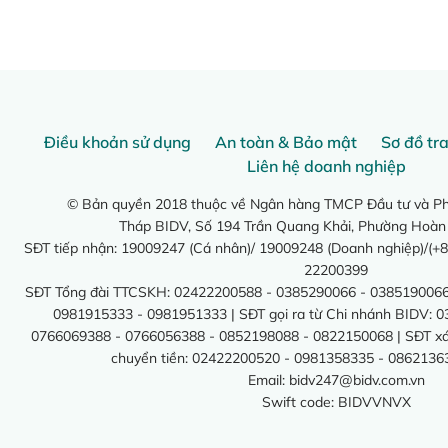
Điều khoản sử dụng
An toàn & Bảo mật
Sơ đồ tr
Liên hệ doanh nghiệp
© Bản quyền 2018 thuộc về Ngân hàng TMCP Đầu tư và Phá
Tháp BIDV, Số 194 Trần Quang Khải, Phường Hoàn
SĐT tiếp nhận: 19009247 (Cá nhân)/ 19009248 (Doanh nghiệp)/(+8
22200399
SĐT Tổng đài TTCSKH: 02422200588 - 0385290066 - 0385190066
0981915333 - 0981951333 | SĐT gọi ra từ Chi nhánh BIDV: 
0766069388 - 0766056388 - 0852198088 - 0822150068 | SĐT xác 
chuyển tiền: 02422200520 - 0981358335 - 0862136
Email:
bidv247@bidv.com.vn
Swift code: BIDVVNVX