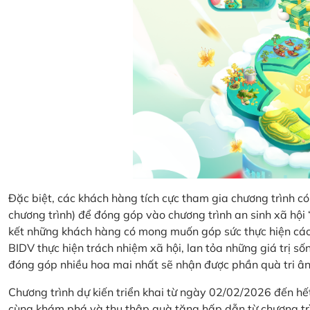
Đặc biệt, các khách hàng tích cực tham gia chương trình có 
chương trình) để đóng góp vào chương trình an sinh xã hộ
kết những khách hàng có mong muốn góp sức thực hiện các 
BIDV thực hiện trách nhiệm xã hội, lan tỏa những giá trị s
đóng góp nhiều hoa mai nhất sẽ nhận được phần quà tri ân 
Chương trình dự kiến triển khai từ ngày 02/02/2026 đến 
cùng khám phá và thu thập quà tặng hấp dẫn từ chương tr