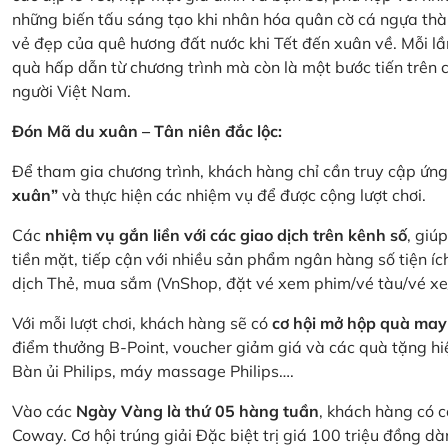
những biến tấu sáng tạo khi nhân hóa quân cờ cá ngựa thà
vẻ đẹp của quê hương đất nước khi Tết đến xuân về. Mỗi lầ
quà hấp dẫn từ chương trình mà còn là một bước tiến trên
người Việt Nam.
Đón Mã du xuân – Tân niên đắc lộc:
Để tham gia chương trình, khách hàng chỉ cần truy cập ứ
xuân”
và thực hiện các nhiệm vụ để được cộng lượt chơi.
Các
nhiệm vụ gắn liền với các giao dịch trên kênh số
, giú
tiền mặt, tiếp cận với nhiều sản phẩm ngân hàng số tiện íc
dịch Thẻ, mua sắm (VnShop, đặt vé xem phim/vé tàu/vé x
Với mỗi lượt chơi, khách hàng sẽ có
cơ hội mở hộp quà may
điểm thưởng B-Point, voucher giảm giá và các quà tặng hiện
Bàn ủi Philips, máy massage Philips….
Vào các
Ngày Vàng là thứ 05 hàng tuần
, khách hàng có c
Coway. Cơ hội trúng giải Đặc biệt trị giá 100 triệu đồng 