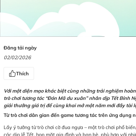
Đăng tải ngày
02/02/2026
Thích
Với một diện mạo khác biệt cùng những trải nghiệm hoàn t
trò chơi tương tác “Đón Mã du xuân” nhân dịp Tết Bính 
giải thưởng giá trị để cùng khai mở một năm mới đầy tài 
Từ trò chơi dân gian đến game tương tác trên ứng dụng
Lấy ý tưởng từ trò chơi cờ đua ngựa – một trò chơi phổ biến
các dịp lễ Tết, họp mặt gia đình và bạn bè, phù hợp với nh