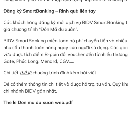
Đăng ký SmartBanking – Rinh quà liền tay
Các khách hàng đăng ký mới dịch vụ BIDV SmartBanking tr
gia chương trình “Đón Mã du xuân”.
BIDV SmartBanking miễn toàn bộ phí chuyển tiền và nhiều lo
nhu cầu thanh toán hàng ngày của người sử dụng. Các giao
vừa được tích điểm B-poin đổi voucher đến từ nhiều thương
Gate, Phúc Long, Menard, CGV…..
Chi tiết
thể lệ
chương trình đính kèm bài viết.
Để có thêm thông tin chi tiết và được hỗ trợ, tư vấn, Quý 
chi nhánh BIDV gần nhất.
The le Don ma du xuan web.pdf