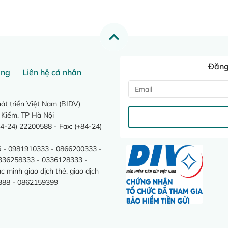
Đăng 
ang
Liên hệ cá nhân
t triển Việt Nam (BIDV)
 Kiếm, TP Hà Nội
4-24) 22200588 - Fax: (+84-24)
 - 0981910333 - 0866200333 -
0336258333 - 0336128333 -
minh giao dịch thẻ, giao dịch
388 - 0862159399