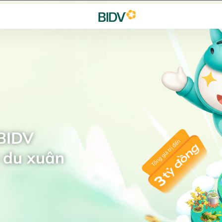
 BIDV
 du xuân