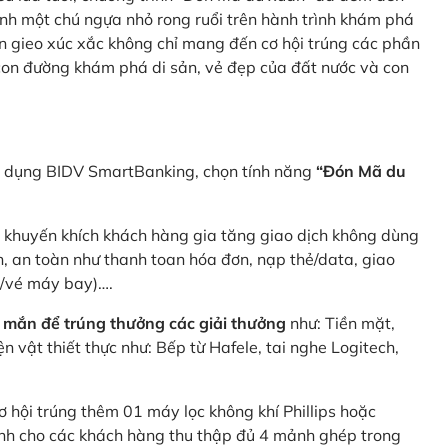
nh một chú ngựa nhỏ rong ruổi trên hành trình khám phá
n gieo xúc xắc không chỉ mang đến cơ hội trúng các phần
 con đường khám phá di sản, vẻ đẹp của đất nước và con
ng dụng BIDV SmartBanking, chọn tính năng
“Đón Mã du
p khuyến khích khách hàng gia tăng giao dịch không dùng
h, an toàn như thanh toan hóa đơn, nạp thẻ/data, giao
e/vé máy bay)….
 mắn để trúng thưởng các giải thưởng
như: Tiền mặt,
 vật thiết thực như: Bếp từ Hafele, tai nghe Logitech,
ơ hội trúng thêm 01 máy lọc không khí Phillips hoặc
dành cho các khách hàng thu thập đủ 4 mảnh ghép trong