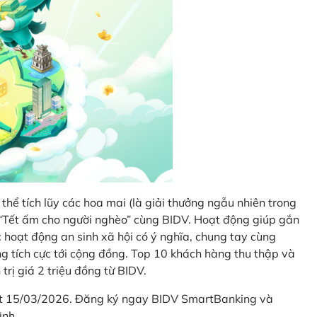
thể tích lũy các hoa mai (là giải thưởng ngẫu nhiên trong
i “Tết ấm cho người nghèo” cùng BIDV. Hoạt động giúp gắn
hoạt động an sinh xã hội có ý nghĩa, chung tay cùng
ống tích cực tới cộng đồng. Top 10 khách hàng thu thập và
trị giá 2 triệu đồng từ BIDV.
hết 15/03/2026. Đăng ký ngay BIDV SmartBanking và
ình.