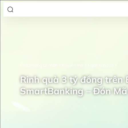
Khách hàng cá nhân
Khuyến mại
Ngân hàng số
Rinh quà 3 tỷ đồng trên
SmartBanking – Đón Mã