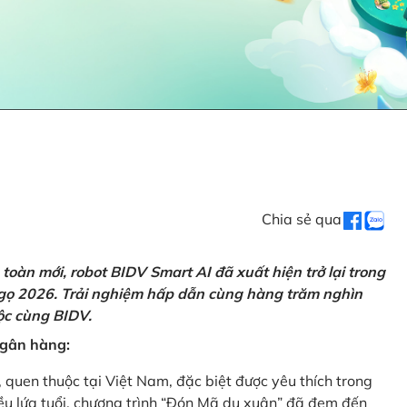
Chia sẻ qua
oàn mới, robot BIDV Smart AI đã xuất hiện trở lại trong
Ngọ 2026. Trải nghiệm hấp dẫn cùng hàng trăm nghìn
lộc cùng BIDV.
 ngân hàng:
, quen thuộc tại Việt Nam, đặc biệt được yêu thích trong
iều lứa tuổi, chương trình “Đón Mã du xuân” đã đem đến