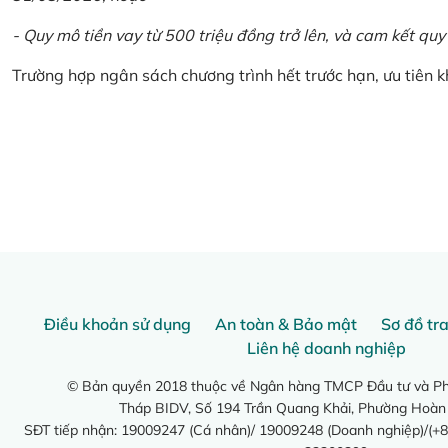
- Quy mô tiền vay từ 500 triệu đồng trở lên, và cam kết quy
Trường hợp ngân sách chương trình hết trước hạn, ưu tiên 
Điều khoản sử dụng
An toàn & Bảo mật
Sơ đồ tr
Liên hệ doanh nghiệp
© Bản quyền 2018 thuộc về Ngân hàng TMCP Đầu tư và Phá
Tháp BIDV, Số 194 Trần Quang Khải, Phường Hoàn
SĐT tiếp nhận: 19009247 (Cá nhân)/ 19009248 (Doanh nghiệp)/(+8