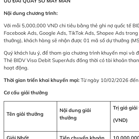
ƯU ĐÃI QUAY SỐ MAY MẮN
Nội dung chương trình:
Với mỗi 5,000,000 VND chi tiêu bằng thẻ ghi nợ quốc tế
Facebook Ads, Google Ads, TikTok Ads, Shopee Ads trong thời
thưởng), khách hàng sẽ nhận được 01 mã số dự thưởng (M
Quý khách lưu ý, để tham gia chương trình khuyến mại và đ
Thẻ BIDV Visa Debit SuperAds đồng thời có tài khoản tha
hoạt động.
Thời gian triển khai khuyến mại:
Từ ngày 10/02/2026 đến
Cơ cấu giải thưởng
Trị giá giả
Nội dung giải
Tên giải thưởng
thưởng
(VND)
Giải Nhất
Tiền chuyển khoản
10,000,00