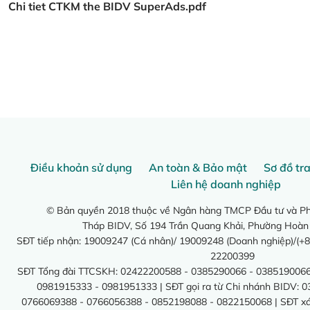
Chi tiet CTKM the BIDV SuperAds.pdf
Điều khoản sử dụng
An toàn & Bảo mật
Sơ đồ tr
Liên hệ doanh nghiệp
© Bản quyền 2018 thuộc về Ngân hàng TMCP Đầu tư và Phá
Tháp BIDV, Số 194 Trần Quang Khải, Phường Hoàn
SĐT tiếp nhận: 19009247 (Cá nhân)/ 19009248 (Doanh nghiệp)/(+8
22200399
SĐT Tổng đài TTCSKH: 02422200588 - 0385290066 - 0385190066
0981915333 - 0981951333 | SĐT gọi ra từ Chi nhánh BIDV: 
0766069388 - 0766056388 - 0852198088 - 0822150068 | SĐT xác 