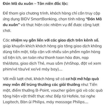
Đón Mã du xuân – Tân niên đắc lộc:
Để tham gia chương trình, khách hàng chỉ cần truy cập
ứng dụng BIDV SmartBanking, chọn tính năng
“Đón Mã
du xuân”
và thực hiện các nhiệm vụ để được cộng lượt
chơi.
Các
nhiệm vụ gắn liền với các giao dịch trên kênh số
,
giúp khuyến khích khách hàng gia tăng giao dịch không
dùng tiền mặt, tiếp cận với nhiều sản phẩm ngân hàng
số tiện ích, an toàn như thanh toan hóa đơn, nạp
thẻ/data, giao dịch Thẻ, mua sắm (VnShop, đặt vé xem
phim/vé tàu/vé xe/vé máy bay)….
Với mỗi lượt chơi, khách hàng sẽ có
cơ hội mở hộp quà
may mắn để trúng thưởng các giải thưởng
như: Tiền
mặt, điểm thưởng B-Point, voucher giảm giá và các quà
tặng hiện vật thiết thực như: Bếp từ Hafele, tai nghe
Logitech, Bàn ủi Philips, máy massage Philips….