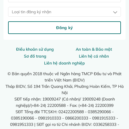
Loại tin đăng ký nhận
Đăng ký
Điều khoản sử dụng
An toàn & Bảo mật
Sơ đồ trang
Liên hệ cá nhân
Liên hệ doanh nghiệp
© Bản quyền 2018 thuộc về Ngân hàng TMCP Đầu tư và Phát
triển Việt Nam (BIDV)
Tháp BIDV, Số 194 Trần Quang Khải, Phường Hoàn Kiếm, TP Hà
Nội
SĐT tiếp nhận: 19009247 (Cá nhân)/ 19009248 (Doanh
nghiệp)/(+84-24) 22200588 - Fax: (+84-24) 22200399
SĐT Tổng đài TTCSKH: 02422200588 - 0385290066 -
0385190066 - 0981910333 - 0866200333 - 0981915333 -
0981951333 | SĐT gọi ra từ Chi nhánh BIDV: 0336258333 -