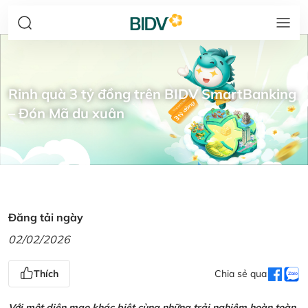
Rinh quà 3 tỷ đồng trên BIDV SmartBanking
– Đón Mã du xuân
Đăng tải ngày
02/02/2026
Thích
Chia sẻ qua
Với một diện mạo khác biệt cùng những trải nghiệm hoàn toàn