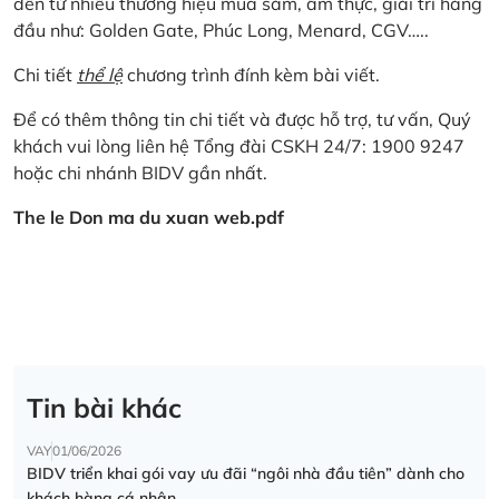
đến từ nhiều thương hiệu mua sắm, ẩm thực, giải trí hàng
đầu như: Golden Gate, Phúc Long, Menard, CGV…..
Chi tiết
thể lệ
chương trình đính kèm bài viết.
Để có thêm thông tin chi tiết và được hỗ trợ, tư vấn, Quý
khách vui lòng liên hệ Tổng đài CSKH 24/7: 1900 9247
hoặc chi nhánh BIDV gần nhất.
The le Don ma du xuan web.pdf
Tin bài khác
VAY
01/06/2026
BIDV triển khai gói vay ưu đãi “ngôi nhà đầu tiên” dành cho
khách hàng cá nhân