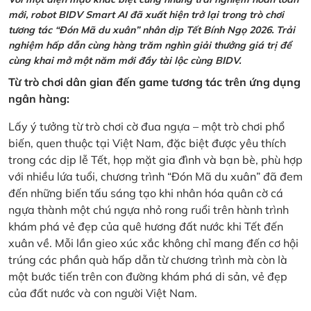
mới, robot BIDV Smart AI đã xuất hiện trở lại trong trò chơi
tương tác “Đón Mã du xuân” nhân dịp Tết Bính Ngọ 2026. Trải
nghiệm hấp dẫn cùng hàng trăm nghìn giải thưởng giá trị để
cùng khai mở một năm mới đầy tài lộc cùng BIDV.
Từ trò chơi dân gian đến game tương tác trên ứng dụng
ngân hàng:
Lấy ý tưởng từ trò chơi cờ đua ngựa – một trò chơi phổ
biến, quen thuộc tại Việt Nam, đặc biệt được yêu thích
trong các dịp lễ Tết, họp mặt gia đình và bạn bè, phù hợp
với nhiều lứa tuổi, chương trình “Đón Mã du xuân” đã đem
đến những biến tấu sáng tạo khi nhân hóa quân cờ cá
ngựa thành một chú ngựa nhỏ rong ruổi trên hành trình
khám phá vẻ đẹp của quê hương đất nước khi Tết đến
xuân về. Mỗi lần gieo xúc xắc không chỉ mang đến cơ hội
trúng các phần quà hấp dẫn từ chương trình mà còn là
một bước tiến trên con đường khám phá di sản, vẻ đẹp
của đất nước và con người Việt Nam.