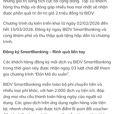
những giá trị sống tích cực tới cộng đồng. Top 10 khách
hàng thu thập và đóng góp nhiều hoa mai nhất sẽ nhận
được phần quà tri ân trị giá 2 triệu đồng từ BIDV.
Chương trình dự kiến triển khai từ ngày 02/02/2026 đến
hết 15/03/2026. Đăng ký ngay BIDV SmartBanking và
cùng khám phá và thu thập quà tặng hấp dẫn từ chương
trình.
Đăng ký SmartBanking – Rinh quà liền tay
Các khách hàng đăng ký mới dịch vụ BIDV SmartBanking
trong thời gian này được nhận ngay 03 lượt chơi để tham
gia chương trình “Đón Mã du xuân”.
BIDV SmartBanking miễn toàn bộ phí chuyển tiền và
nhiều loại phí khác, với hơn 2.000 dịch vụ tiện ích, đáp
ứng mọi nhu cầu thanh toán hàng ngày của người sử
dụng. Các giao dịch trên ứng dụng ngân hàng vừa tiện
lợi, nhanh chóng, vừa được tích điểm B-poin đổi voucher