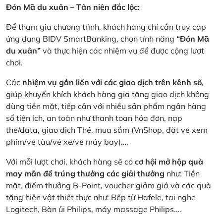
Đón Mã du xuân – Tân niên đắc lộc:
Để tham gia chương trình, khách hàng chỉ cần truy cập
ứng dụng BIDV SmartBanking, chọn tính năng
“Đón Mã
du xuân”
và thực hiện các nhiệm vụ để được cộng lượt
chơi.
Các
nhiệm vụ gắn liền với các giao dịch trên kênh số
,
giúp khuyến khích khách hàng gia tăng giao dịch không
dùng tiền mặt, tiếp cận với nhiều sản phẩm ngân hàng
số tiện ích, an toàn như thanh toan hóa đơn, nạp
thẻ/data, giao dịch Thẻ, mua sắm (VnShop, đặt vé xem
phim/vé tàu/vé xe/vé máy bay)….
Với mỗi lượt chơi, khách hàng sẽ có
cơ hội mở hộp quà
may mắn để trúng thưởng các giải thưởng
như: Tiền
mặt, điểm thưởng B-Point, voucher giảm giá và các quà
tặng hiện vật thiết thực như: Bếp từ Hafele, tai nghe
Logitech, Bàn ủi Philips, máy massage Philips….