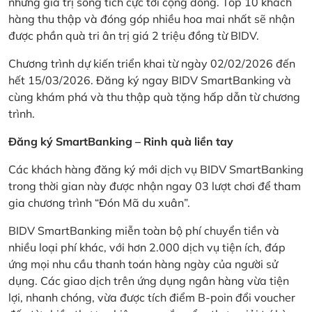
những giá trị sống tích cực tới cộng đồng. Top 10 khách
hàng thu thập và đóng góp nhiều hoa mai nhất sẽ nhận
được phần quà tri ân trị giá 2 triệu đồng từ BIDV.
Chương trình dự kiến triển khai từ ngày 02/02/2026 đến
hết 15/03/2026. Đăng ký ngay BIDV SmartBanking và
cùng khám phá và thu thập quà tặng hấp dẫn từ chương
trình.
Đăng ký SmartBanking – Rinh quà liền tay
Các khách hàng đăng ký mới dịch vụ BIDV SmartBanking
trong thời gian này được nhận ngay 03 lượt chơi để tham
gia chương trình “Đón Mã du xuân”.
BIDV SmartBanking miễn toàn bộ phí chuyển tiền và
nhiều loại phí khác, với hơn 2.000 dịch vụ tiện ích, đáp
ứng mọi nhu cầu thanh toán hàng ngày của người sử
dụng. Các giao dịch trên ứng dụng ngân hàng vừa tiện
lợi, nhanh chóng, vừa được tích điểm B-poin đổi voucher