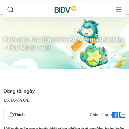
Rinh quà 3 tỷ đồng trên BIDV SmartBanking
– Đón Mã du xuân
Đăng tải ngày
02/02/2026
Thích
Chia sẻ qua
Với một diện mạo khác biệt cùng những trải nghiệm hoàn toàn