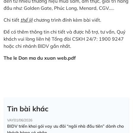
đến từ nhiều thương hiệu mua sắm, ẩm thực, giải trí hàng
đầu như: Golden Gate, Phúc Long, Menard, CGV…..
Chi tiết
thể lệ
chương trình đính kèm bài viết.
Để có thêm thông tin chi tiết và được hỗ trợ, tư vấn, Quý
khách vui lòng liên hệ Tổng đài CSKH 24/7: 1900 9247
hoặc chi nhánh BIDV gần nhất.
The le Don ma du xuan web.pdf
Tin bài khác
VAY
01/06/2026
BIDV triển khai gói vay ưu đãi “ngôi nhà đầu tiên” dành cho
khách hàng cá nhân