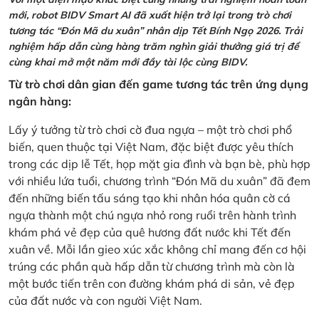
mới, robot BIDV Smart AI đã xuất hiện trở lại trong trò chơi
tương tác “Đón Mã du xuân” nhân dịp Tết Bính Ngọ 2026. Trải
nghiệm hấp dẫn cùng hàng trăm nghìn giải thưởng giá trị để
cùng khai mở một năm mới đầy tài lộc cùng BIDV.
Từ trò chơi dân gian đến game tương tác trên ứng dụng
ngân hàng:
Lấy ý tưởng từ trò chơi cờ đua ngựa – một trò chơi phổ
biến, quen thuộc tại Việt Nam, đặc biệt được yêu thích
trong các dịp lễ Tết, họp mặt gia đình và bạn bè, phù hợp
với nhiều lứa tuổi, chương trình “Đón Mã du xuân” đã đem
đến những biến tấu sáng tạo khi nhân hóa quân cờ cá
ngựa thành một chú ngựa nhỏ rong ruổi trên hành trình
khám phá vẻ đẹp của quê hương đất nước khi Tết đến
xuân về. Mỗi lần gieo xúc xắc không chỉ mang đến cơ hội
trúng các phần quà hấp dẫn từ chương trình mà còn là
một bước tiến trên con đường khám phá di sản, vẻ đẹp
của đất nước và con người Việt Nam.