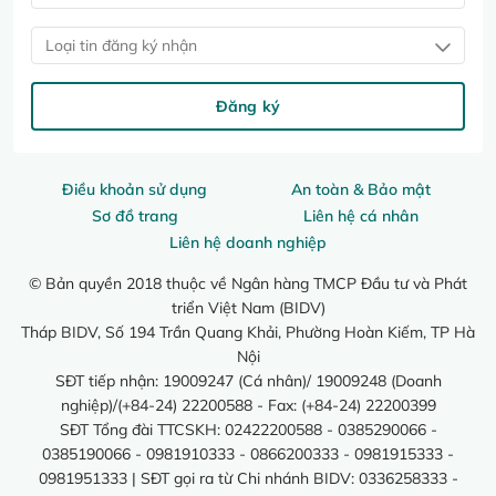
Loại tin đăng ký nhận
Đăng ký
Điều khoản sử dụng
An toàn & Bảo mật
Sơ đồ trang
Liên hệ cá nhân
Liên hệ doanh nghiệp
© Bản quyền 2018 thuộc về Ngân hàng TMCP Đầu tư và Phát
triển Việt Nam (BIDV)
Tháp BIDV, Số 194 Trần Quang Khải, Phường Hoàn Kiếm, TP Hà
Nội
SĐT tiếp nhận: 19009247 (Cá nhân)/ 19009248 (Doanh
nghiệp)/(+84-24) 22200588 - Fax: (+84-24) 22200399
SĐT Tổng đài TTCSKH: 02422200588 - 0385290066 -
0385190066 - 0981910333 - 0866200333 - 0981915333 -
0981951333 | SĐT gọi ra từ Chi nhánh BIDV: 0336258333 -