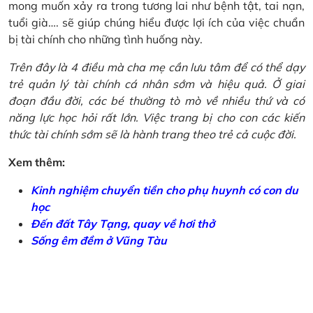
mong muốn xảy ra trong tương lai như bệnh tật, tai nạn,
tuổi già…. sẽ giúp chúng hiểu được lợi ích của việc chuẩn
bị tài chính cho những tình huống này.
Trên đây là 4 điều mà cha mẹ cần lưu tâm để có thể dạy
trẻ quản lý tài chính cá nhân sớm và hiệu quả. Ở giai
đoạn đầu đời, các bé thường tò mò về nhiều thứ và có
năng lực học hỏi rất lớn. Việc trang bị cho con các kiến
thức tài chính sớm sẽ là hành trang theo trẻ cả cuộc đời.
Xem thêm:
Kinh nghiệm chuyển tiền cho phụ huynh có con du
học
Đến đất Tây Tạng, quay về hơi thở
Sống êm đềm ở Vũng Tàu