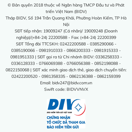
© Bản quyền 2018 thuộc về Ngân hàng TMCP Đầu tư và Phát
triển Việt Nam (BIDV)
Tháp BIDV, Số 194 Trần Quang Khải, Phường Hoàn Kiếm, TP Hà
Nội
SĐT tiếp nhận: 19009247 (Cá nhân)/ 19009248 (Doanh
nghiệp)/(+84-24) 22200588 - Fax: (+84-24) 22200399
SĐT Tổng đài TTCSKH: 02422200588 - 0385290066 -
0385190066 - 0981910333 - 0866200333 - 0981915333 -
0981951333 | SĐT gọi ra từ Chi nhánh BIDV: 0336258333 -
0336128333 - 0766069388 - 0766056388 - 0852198088 -
0822150068 | SĐT xác minh giao dịch thẻ, giao dịch chuyển tiền:
02422200520 - 0981358335 - 0862136388 - 0862159399
Email:
bidv247@bidv.com.vn
Swift code: BIDVVNVX