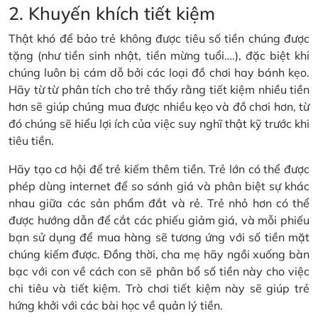
2. Khuyến khích tiết kiệm
Thật khó để bảo trẻ không được tiêu số tiền chúng được
tặng (như tiền sinh nhật, tiền mừng tuổi….), đặc biệt khi
chúng luôn bị cám dỗ bởi các loại đồ chơi hay bánh kẹo.
Hãy từ từ phân tích cho trẻ thấy rằng tiết kiệm nhiều tiền
hơn sẽ giúp chúng mua được nhiều kẹo và đồ chơi hơn, từ
đó chúng sẽ hiểu lợi ích của việc suy nghĩ thật kỹ trước khi
tiêu tiền.
Hãy tạo cơ hội để trẻ kiếm thêm tiền. Trẻ lớn có thể được
phép dùng internet để so sánh giá và phân biệt sự khác
nhau giữa các sản phẩm đắt và rẻ. Trẻ nhỏ hơn có thể
được hướng dẫn để cắt các phiếu giảm giá, và mỗi phiếu
bạn sử dụng để mua hàng sẽ tương ứng với số tiền mặt
chúng kiếm được. Đồng thời, cha mẹ hãy ngồi xuống bàn
bạc với con về cách con sẽ phân bổ số tiền này cho việc
chi tiêu và tiết kiệm. Trò chơi tiết kiệm này sẽ giúp trẻ
hứng khởi với các bài học về quản lý tiền.