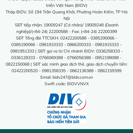
triển Việt Nam (BIDV)
Tháp BIDV, Số 194 Trần Quang Khải, Phường Hoàn Kiếm, TP Hà
Nội
SĐT tiếp nhận: 19009247 (Cá nhân)/ 19009248 (Doanh
nghiệp)/(+84-24) 22200588 - Fax: (+84-24) 22200399
SĐT Tổng đài TTCSKH: 02422200588 - 0385290066 -
0385190066 - 0981910333 - 0866200333 - 0981915333 -
0981951333 | SĐT gọi ra từ Chi nhánh BIDV: 0336258333 -
0336128333 - 0766069388 - 0766056388 - 0852198088 -
0822150068 | SĐT xác minh giao dịch thẻ, giao dịch chuyển tiền:
02422200520 - 0981358335 - 0862136388 - 0862159399
Email:
bidv247@bidv.com.vn
Swift code: BIDVVNVX