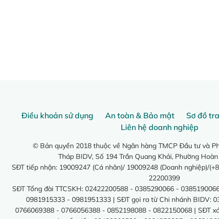
Điều khoản sử dụng
An toàn & Bảo mật
Sơ đồ tr
Liên hệ doanh nghiệp
© Bản quyền 2018 thuộc về Ngân hàng TMCP Đầu tư và Phá
Tháp BIDV, Số 194 Trần Quang Khải, Phường Hoàn
SĐT tiếp nhận: 19009247 (Cá nhân)/ 19009248 (Doanh nghiệp)/(+8
22200399
SĐT Tổng đài TTCSKH: 02422200588 - 0385290066 - 0385190066
0981915333 - 0981951333 | SĐT gọi ra từ Chi nhánh BIDV: 
0766069388 - 0766056388 - 0852198088 - 0822150068 | SĐT xác 