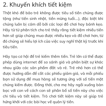
2. Khuyến khích tiết kiệm
Thật khó để bảo trẻ không được tiêu số tiền chúng được
tặng (như tiền sinh nhật, tiền mừng tuổi….), đặc biệt khi
chúng luôn bị cám dỗ bởi các loại đồ chơi hay bánh kẹo.
Hãy từ từ phân tích cho trẻ thấy rằng tiết kiệm nhiều tiền
hơn sẽ giúp chúng mua được nhiều kẹo và đồ chơi hơn, từ
đó chúng sẽ hiểu lợi ích của việc suy nghĩ thật kỹ trước khi
tiêu tiền.
Hãy tạo cơ hội để trẻ kiếm thêm tiền. Trẻ lớn có thể được
phép dùng internet để so sánh giá và phân biệt sự khác
nhau giữa các sản phẩm đắt và rẻ. Trẻ nhỏ hơn có thể
được hướng dẫn để cắt các phiếu giảm giá, và mỗi phiếu
bạn sử dụng để mua hàng sẽ tương ứng với số tiền mặt
chúng kiếm được. Đồng thời, cha mẹ hãy ngồi xuống bàn
bạc với con về cách con sẽ phân bổ số tiền này cho việc
chi tiêu và tiết kiệm. Trò chơi tiết kiệm này sẽ giúp trẻ
hứng khởi với các bài học về quản lý tiền.