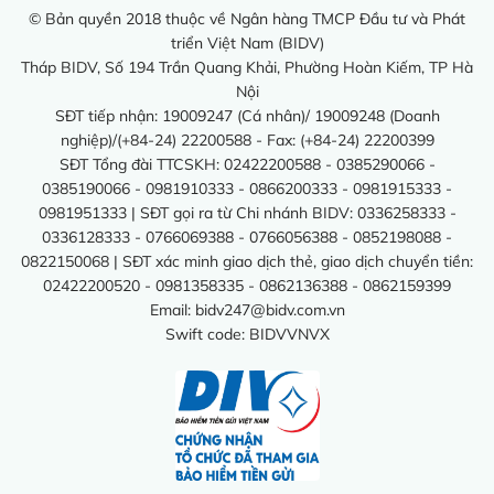
© Bản quyền 2018 thuộc về Ngân hàng TMCP Đầu tư và Phát
triển Việt Nam (BIDV)
Tháp BIDV, Số 194 Trần Quang Khải, Phường Hoàn Kiếm, TP Hà
Nội
SĐT tiếp nhận: 19009247 (Cá nhân)/ 19009248 (Doanh
nghiệp)/(+84-24) 22200588 - Fax: (+84-24) 22200399
SĐT Tổng đài TTCSKH: 02422200588 - 0385290066 -
0385190066 - 0981910333 - 0866200333 - 0981915333 -
0981951333 | SĐT gọi ra từ Chi nhánh BIDV: 0336258333 -
0336128333 - 0766069388 - 0766056388 - 0852198088 -
0822150068 | SĐT xác minh giao dịch thẻ, giao dịch chuyển tiền:
02422200520 - 0981358335 - 0862136388 - 0862159399
Email:
bidv247@bidv.com.vn
Swift code: BIDVVNVX