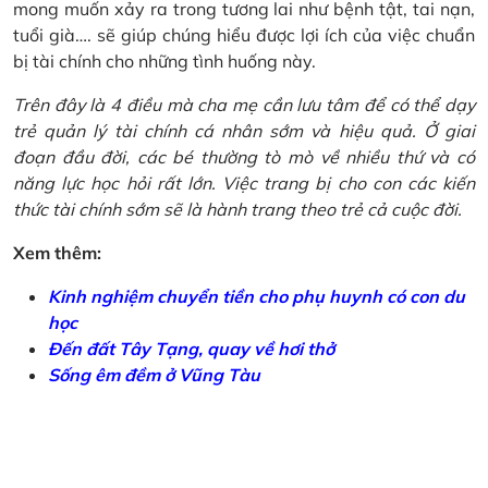
mong muốn xảy ra trong tương lai như bệnh tật, tai nạn,
tuổi già…. sẽ giúp chúng hiểu được lợi ích của việc chuẩn
bị tài chính cho những tình huống này.
Trên đây là 4 điều mà cha mẹ cần lưu tâm để có thể dạy
trẻ quản lý tài chính cá nhân sớm và hiệu quả. Ở giai
đoạn đầu đời, các bé thường tò mò về nhiều thứ và có
năng lực học hỏi rất lớn. Việc trang bị cho con các kiến
thức tài chính sớm sẽ là hành trang theo trẻ cả cuộc đời.
Xem thêm:
Kinh nghiệm chuyển tiền cho phụ huynh có con du
học
Đến đất Tây Tạng, quay về hơi thở
Sống êm đềm ở Vũng Tàu