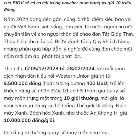
của BIDV sẽ có cơ hội trúng voucher mua hàng trị giá 10 triệu
đồng.
Năm 2024 đang đến gần, cũng là thời điểm kiều bào và
người Việt Nam sinh sống, làm việc tại nước ngoài nô nức
chuyển tiền về cho người thân để chào đón Tết Giáp Thìn.
Thấu hiểu nhu cầu đó, BIDV dành tặng Quý khách hàng
những phần quà hấp dẫn, ý nghĩa để cùng đón chào một
năm mới ấm áp, phát tài phát lộc.
Theo đó,
từ 05/12/2023 tới 28/02/2024
, với mỗi giao
dịch nhận tiền kiều hối Western Union giá trị từ
9.500.000 đồng
(hoặc tương đương
400 USD
) trở lên,
khách hàng sẽ nhận được 01 cơ hội tham gia quay số
may mắn trúng một trong
10 giải thưởng
, mỗi giải là
voucher mua hàng tại hệ thống Thế giới Di động, Điện
máy Xanh, Bách hóa Xanh, nhà thuốc An Khang trị giá
10.000.000 đồng/giải
.
Cơ cấu giải thưởng quay số may mắn như sau: