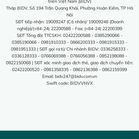
triển Việt Nam (BIDV)
Tháp BIDV, Số 194 Trần Quang Khải, Phường Hoàn Kiếm, TP Hà
Nội
SĐT tiếp nhận: 19009247 (Cá nhân)/ 19009248 (Doanh
nghiệp)/(+84-24) 22200588 - Fax: (+84-24) 22200399
SĐT Tổng đài TTCSKH: 02422200588 - 0385290066 -
0385190066 - 0981910333 - 0866200333 - 0981915333 -
0981951333 | SĐT gọi ra từ Chi nhánh BIDV: 0336258333 -
0336128333 - 0766069388 - 0766056388 - 0852198088 -
0822150068 | SĐT xác minh giao dịch thẻ, giao dịch chuyển tiền:
02422200520 - 0981358335 - 0862136388 - 0862159399
Email:
bidv247@bidv.com.vn
Swift code: BIDVVNVX