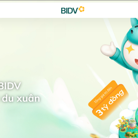
 BIDV
 du xuân