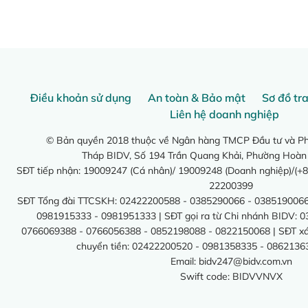
Điều khoản sử dụng
An toàn & Bảo mật
Sơ đồ tr
Liên hệ doanh nghiệp
© Bản quyền 2018 thuộc về Ngân hàng TMCP Đầu tư và Phá
Tháp BIDV, Số 194 Trần Quang Khải, Phường Hoàn
SĐT tiếp nhận: 19009247 (Cá nhân)/ 19009248 (Doanh nghiệp)/(+8
22200399
SĐT Tổng đài TTCSKH: 02422200588 - 0385290066 - 0385190066
0981915333 - 0981951333 | SĐT gọi ra từ Chi nhánh BIDV: 
0766069388 - 0766056388 - 0852198088 - 0822150068 | SĐT xác 
chuyển tiền: 02422200520 - 0981358335 - 0862136
Email:
bidv247@bidv.com.vn
Swift code: BIDVVNVX