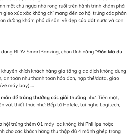
nh một chú ngựa nhỏ rong ruổi trên hành trình khám phá
n gieo xúc xắc không chỉ mang đến cơ hội trúng các phần
 con đường khám phá di sản, vẻ đẹp của đất nước và con
ng dụng BIDV SmartBanking, chọn tính năng
“Đón Mã du
p khuyến khích khách hàng gia tăng giao dịch không dùng
h, an toàn như thanh toan hóa đơn, nạp thẻ/data, giao
e/vé máy bay)….
 mắn để trúng thưởng các giải thưởng
như: Tiền mặt,
 vật thiết thực như: Bếp từ Hafele, tai nghe Logitech,
ơ hội trúng thêm 01 máy lọc không khí Phillips hoặc
dành cho các khách hàng thu thập đủ 4 mảnh ghép trong