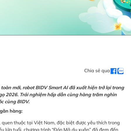
Chia sẻ qua
oàn mới, robot BIDV Smart AI đã xuất hiện trở lại trong
Ngọ 2026. Trải nghiệm hấp dẫn cùng hàng trăm nghìn
lộc cùng BIDV.
 ngân hàng:
, quen thuộc tại Việt Nam, đặc biệt được yêu thích trong
iều lứa tuổi, chương trình “Đón Mã du xuân” đã đem đến