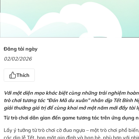
Đăng tải ngày
02/02/2026
Thích
Với một diện mạo khác biệt cùng những trải nghiệm hoàn t
trò chơi tương tác “Đón Mã du xuân” nhân dịp Tết Bính 
giải thưởng giá trị để cùng khai mở một năm mới đầy tài 
Từ trò chơi dân gian đến game tương tác trên ứng dụng
Lấy ý tưởng từ trò chơi cờ đua ngựa – một trò chơi phổ biến
các dịp lễ Tết, họp mặt gia đình và bạn bè, phù hợp với nh