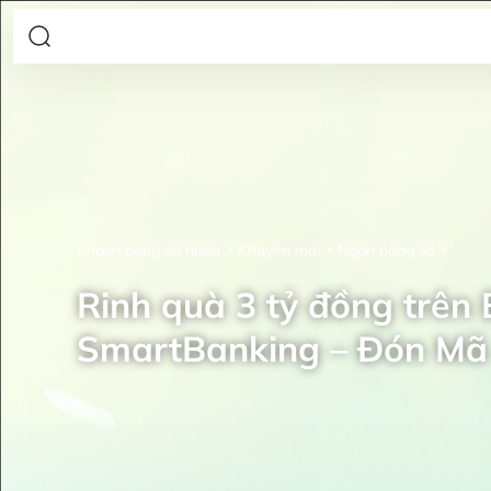
Khách hàng cá nhân
Khuyến mại
Ngân hàng số
Rinh quà 3 tỷ đồng trên
SmartBanking – Đón Mã