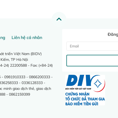
Đăng 
ang
Liên hệ cá nhân
t triển Việt Nam (BIDV)
 Kiếm, TP Hà Nội
4-24) 22200588 - Fax: (+84-24)
 - 0981910333 - 0866200333 -
0336258333 - 0336128333 -
minh giao dịch thẻ, giao dịch
388 - 0862159399