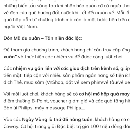
những biến tấu sáng tạo khi nhân hóa quân cờ cá ngựa thà
vẻ đẹp của quê hương đất nước khi Tết đến xuân về. Mỗi lầ
quà hấp dẫn từ chương trình mà còn là một bước tiến trên
người Việt Nam.
Đón Mã du xuân – Tân niên đắc lộc:
Để tham gia chương trình, khách hàng chỉ cần truy cập ứ
xuân”
và thực hiện các nhiệm vụ để được cộng lượt chơi.
Các
nhiệm vụ gắn liền với các giao dịch trên kênh số
, giú
tiền mặt, tiếp cận với nhiều sản phẩm ngân hàng số tiện íc
dịch Thẻ, mua sắm (VnShop, đặt vé xem phim/vé tàu/vé x
Với mỗi lượt chơi, khách hàng sẽ có
cơ hội mở hộp quà may
điểm thưởng B-Point, voucher giảm giá và các quà tặng hiện
Bàn ủi Philips, máy massage Philips….
Vào các
Ngày Vàng là thứ 05 hàng tuần
, khách hàng có c
Coway. Cơ hội trúng giải Đặc biệt trị giá 100 triệu đồng 