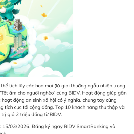
thể tích lũy các hoa mai (là giải thưởng ngẫu nhiên trong
i “Tết ấm cho người nghèo” cùng BIDV. Hoạt động giúp gắn
hoạt động an sinh xã hội có ý nghĩa, chung tay cùng
ống tích cực tới cộng đồng. Top 10 khách hàng thu thập và
trị giá 2 triệu đồng từ BIDV.
hết 15/03/2026. Đăng ký ngay BIDV SmartBanking và
ình.