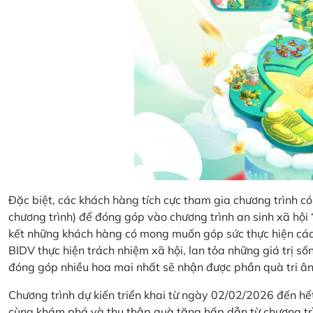
Đặc biệt, các khách hàng tích cực tham gia chương trình có 
chương trình) để đóng góp vào chương trình an sinh xã hộ
kết những khách hàng có mong muốn góp sức thực hiện các 
BIDV thực hiện trách nhiệm xã hội, lan tỏa những giá trị s
đóng góp nhiều hoa mai nhất sẽ nhận được phần quà tri ân 
Chương trình dự kiến triển khai từ ngày 02/02/2026 đến 
cùng khám phá và thu thập quà tặng hấp dẫn từ chương tr