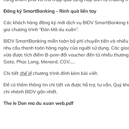
Đăng ký SmartBanking – Rinh quà liền tay
Các khách hàng đăng ký mới dịch vụ BIDV SmartBanking tr
gia chương trình “Đón Mã du xuân”.
BIDV SmartBanking miễn toàn bộ phí chuyển tiền và nhiều lo
nhu cầu thanh toán hàng ngày của người sử dụng. Các giao
vừa được tích điểm B-poin đổi voucher đến từ nhiều thương
Gate, Phúc Long, Menard, CGV…..
Chi tiết
thể lệ
chương trình đính kèm bài viết.
Để có thêm thông tin chi tiết và được hỗ trợ, tư vấn, Quý 
chi nhánh BIDV gần nhất.
The le Don ma du xuan web.pdf