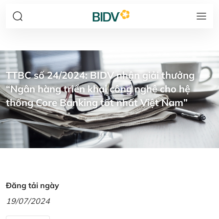
TTBC số 24/2024: BIDV nhận giải thưởng
“Ngân hàng triển khai công nghệ cho hệ
thống Core Banking tốt nhất Việt Nam”
Đăng tải ngày
19/07/2024