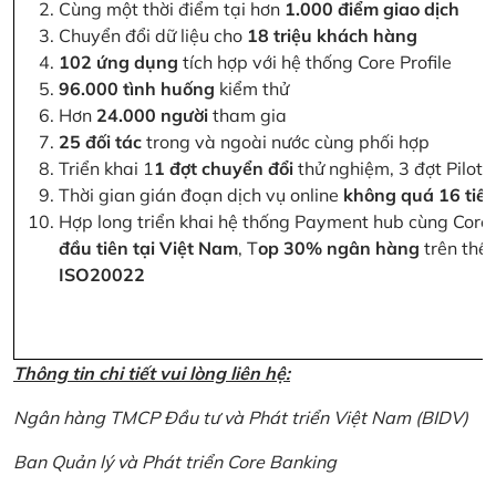
Cùng một thời điểm tại hơn
1.000 điểm giao dịch
Chuyển đổi dữ liệu cho
18 triệu khách hàng
102 ứng dụng
tích hợp với hệ thống Core Profile
96.000 tình huống
kiểm thử
Hơn
24.000 người
tham gia
25 đối tác
trong và ngoài nước cùng phối hợp
Triển khai 1
1 đợt chuyển đổi
thử nghiệm, 3 đợt Pilot 
Thời gian gián đoạn dịch vụ online
không quá 16 tiế
Hợp long triển khai hệ thống Payment hub cùng Core 
đầu tiên tại Việt Nam
, T
op 30% ngân hàng
trên thế 
ISO20022
Thông tin chi tiết vui lòng liên hệ:
Ngân hàng TMCP Đầu tư và Phát triển Việt Nam (BIDV)
Ban Quản lý và Phát triển Core Banking