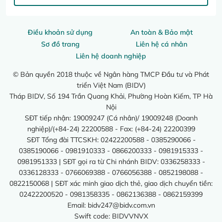
Điều khoản sử dụng
An toàn & Bảo mật
Sơ đồ trang
Liên hệ cá nhân
Liên hệ doanh nghiệp
© Bản quyền 2018 thuộc về Ngân hàng TMCP Đầu tư và Phát
triển Việt Nam (BIDV)
Tháp BIDV, Số 194 Trần Quang Khải, Phường Hoàn Kiếm, TP Hà
Nội
SĐT tiếp nhận: 19009247 (Cá nhân)/ 19009248 (Doanh
nghiệp)/(+84-24) 22200588 - Fax: (+84-24) 22200399
SĐT Tổng đài TTCSKH: 02422200588 - 0385290066 -
0385190066 - 0981910333 - 0866200333 - 0981915333 -
0981951333 | SĐT gọi ra từ Chi nhánh BIDV: 0336258333 -
0336128333 - 0766069388 - 0766056388 - 0852198088 -
0822150068 | SĐT xác minh giao dịch thẻ, giao dịch chuyển tiền:
02422200520 - 0981358335 - 0862136388 - 0862159399
Email:
bidv247@bidv.com.vn
Swift code: BIDVVNVX