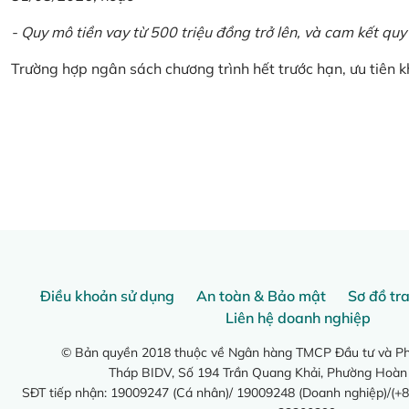
- Quy mô tiền vay từ 500 triệu đồng trở lên, và cam kết quy
Trường hợp ngân sách chương trình hết trước hạn, ưu tiên 
Điều khoản sử dụng
An toàn & Bảo mật
Sơ đồ tr
Liên hệ doanh nghiệp
© Bản quyền 2018 thuộc về Ngân hàng TMCP Đầu tư và Phá
Tháp BIDV, Số 194 Trần Quang Khải, Phường Hoàn
SĐT tiếp nhận: 19009247 (Cá nhân)/ 19009248 (Doanh nghiệp)/(+8