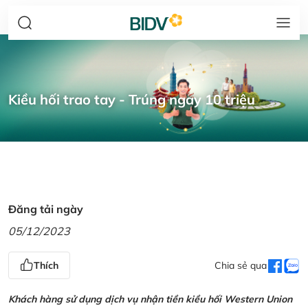
Kiều hối trao tay - Trúng ngay 10 triệu
Đăng tải ngày
05/12/2023
Thích
Chia sẻ qua
Khách hàng sử dụng dịch vụ nhận tiền kiều hối Western Union