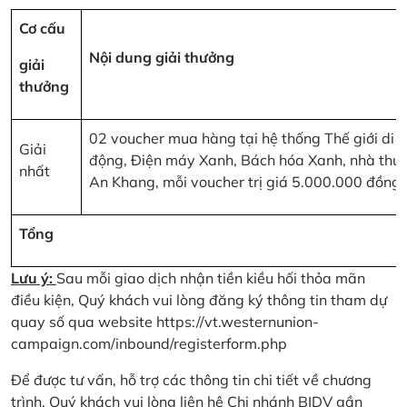
Cơ cấu
Nội dung giải thưởng
giải
thưởng
02 voucher mua hàng tại hệ thống Thế giới di
Giải
động, Điện máy Xanh, Bách hóa Xanh, nhà thu
nhất
An Khang, mỗi voucher trị giá 5.000.000 đồng
Tổng
Lưu ý:
Sau mỗi giao dịch nhận tiền kiều hối thỏa mãn
điều kiện, Quý khách vui lòng đăng ký thông tin tham dự
quay số qua website
https://vt.westernunion-
campaign.com/inbound/registerform.php
Để được tư vấn, hỗ trợ các thông tin chi tiết về chương
trình, Quý khách vui lòng liên hệ Chi nhánh BIDV gần