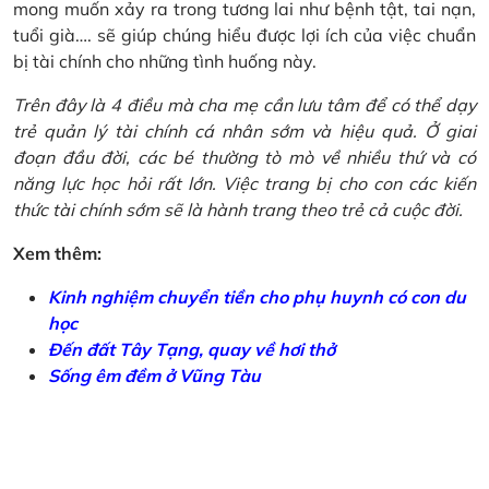
mong muốn xảy ra trong tương lai như bệnh tật, tai nạn,
tuổi già…. sẽ giúp chúng hiểu được lợi ích của việc chuẩn
bị tài chính cho những tình huống này.
Trên đây là 4 điều mà cha mẹ cần lưu tâm để có thể dạy
trẻ quản lý tài chính cá nhân sớm và hiệu quả. Ở giai
đoạn đầu đời, các bé thường tò mò về nhiều thứ và có
năng lực học hỏi rất lớn. Việc trang bị cho con các kiến
thức tài chính sớm sẽ là hành trang theo trẻ cả cuộc đời.
Xem thêm:
Kinh nghiệm chuyển tiền cho phụ huynh có con du
học
Đến đất Tây Tạng, quay về hơi thở
Sống êm đềm ở Vũng Tàu