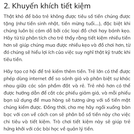
2. Khuyến khích tiết kiệm
Thật khó để bảo trẻ không được tiêu số tiền chúng được
tặng (như tiền sinh nhật, tiền mừng tuổi….), đặc biệt khi
chúng luôn bị cám dỗ bởi các loại đồ chơi hay bánh kẹo.
Hãy từ từ phân tích cho trẻ thấy rằng tiết kiệm nhiều tiền
hơn sẽ giúp chúng mua được nhiều kẹo và đồ chơi hơn, từ
đó chúng sẽ hiểu lợi ích của việc suy nghĩ thật kỹ trước khi
tiêu tiền.
Hãy tạo cơ hội để trẻ kiếm thêm tiền. Trẻ lớn có thể được
phép dùng internet để so sánh giá và phân biệt sự khác
nhau giữa các sản phẩm đắt và rẻ. Trẻ nhỏ hơn có thể
được hướng dẫn để cắt các phiếu giảm giá, và mỗi phiếu
bạn sử dụng để mua hàng sẽ tương ứng với số tiền mặt
chúng kiếm được. Đồng thời, cha mẹ hãy ngồi xuống bàn
bạc với con về cách con sẽ phân bổ số tiền này cho việc
chi tiêu và tiết kiệm. Trò chơi tiết kiệm này sẽ giúp trẻ
hứng khởi với các bài học về quản lý tiền.