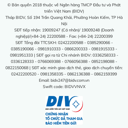
© Bản quyền 2018 thuộc về Ngân hàng TMCP Đầu tư và Phát
triển Việt Nam (BIDV)
Tháp BIDV, Số 194 Trần Quang Khải, Phường Hoàn Kiếm, TP Hà
Nội
SĐT tiếp nhận: 19009247 (Cá nhân)/ 19009248 (Doanh
nghiệp)/(+84-24) 22200588 - Fax: (+84-24) 22200399
SĐT Tổng đài TTCSKH: 02422200588 - 0385290066 -
0385190066 - 0981910333 - 0866200333 - 0981915333 -
0981951333 | SĐT gọi ra từ Chi nhánh BIDV: 0336258333 -
0336128333 - 0766069388 - 0766056388 - 0852198088 -
0822150068 | SĐT xác minh giao dịch thẻ, giao dịch chuyển tiền:
02422200520 - 0981358335 - 0862136388 - 0862159399
Email:
bidv247@bidv.com.vn
Swift code: BIDVVNVX