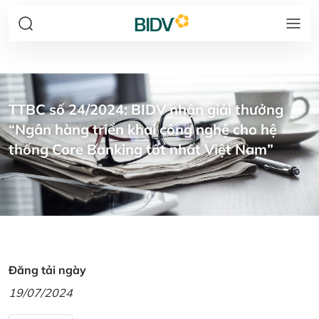
TTBC số 24/2024: BIDV nhận giải thưởng
“Ngân hàng triển khai công nghệ cho hệ
thống Core Banking tốt nhất Việt Nam”
Đăng tải ngày
19/07/2024