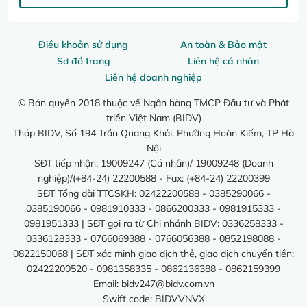
Điều khoản sử dụng
An toàn & Bảo mật
Sơ đồ trang
Liên hệ cá nhân
Liên hệ doanh nghiệp
© Bản quyền 2018 thuộc về Ngân hàng TMCP Đầu tư và Phát
triển Việt Nam (BIDV)
Tháp BIDV, Số 194 Trần Quang Khải, Phường Hoàn Kiếm, TP Hà
Nội
SĐT tiếp nhận: 19009247 (Cá nhân)/ 19009248 (Doanh
nghiệp)/(+84-24) 22200588 - Fax: (+84-24) 22200399
SĐT Tổng đài TTCSKH: 02422200588 - 0385290066 -
0385190066 - 0981910333 - 0866200333 - 0981915333 -
0981951333 | SĐT gọi ra từ Chi nhánh BIDV: 0336258333 -
0336128333 - 0766069388 - 0766056388 - 0852198088 -
0822150068 | SĐT xác minh giao dịch thẻ, giao dịch chuyển tiền:
02422200520 - 0981358335 - 0862136388 - 0862159399
Email:
bidv247@bidv.com.vn
Swift code: BIDVVNVX