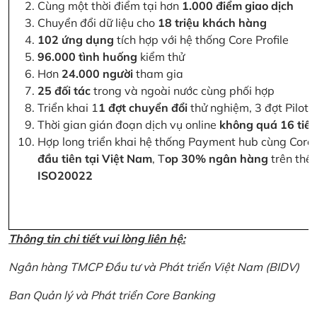
Cùng một thời điểm tại hơn
1.000 điểm giao dịch
Chuyển đổi dữ liệu cho
18 triệu khách hàng
102 ứng dụng
tích hợp với hệ thống Core Profile
96.000 tình huống
kiểm thử
Hơn
24.000 người
tham gia
25 đối tác
trong và ngoài nước cùng phối hợp
Triển khai 1
1 đợt chuyển đổi
thử nghiệm, 3 đợt Pilot 
Thời gian gián đoạn dịch vụ online
không quá 16 tiế
Hợp long triển khai hệ thống Payment hub cùng Core 
đầu tiên tại Việt Nam
, T
op 30% ngân hàng
trên thế 
ISO20022
Thông tin chi tiết vui lòng liên hệ:
Ngân hàng TMCP Đầu tư và Phát triển Việt Nam (BIDV)
Ban Quản lý và Phát triển Core Banking