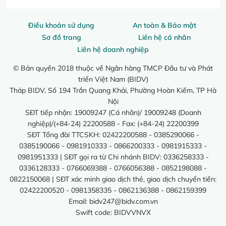
Điều khoản sử dụng
An toàn & Bảo mật
Sơ đồ trang
Liên hệ cá nhân
Liên hệ doanh nghiệp
© Bản quyền 2018 thuộc về Ngân hàng TMCP Đầu tư và Phát
triển Việt Nam (BIDV)
Tháp BIDV, Số 194 Trần Quang Khải, Phường Hoàn Kiếm, TP Hà
Nội
SĐT tiếp nhận: 19009247 (Cá nhân)/ 19009248 (Doanh
nghiệp)/(+84-24) 22200588 - Fax: (+84-24) 22200399
SĐT Tổng đài TTCSKH: 02422200588 - 0385290066 -
0385190066 - 0981910333 - 0866200333 - 0981915333 -
0981951333 | SĐT gọi ra từ Chi nhánh BIDV: 0336258333 -
0336128333 - 0766069388 - 0766056388 - 0852198088 -
0822150068 | SĐT xác minh giao dịch thẻ, giao dịch chuyển tiền:
02422200520 - 0981358335 - 0862136388 - 0862159399
Email:
bidv247@bidv.com.vn
Swift code: BIDVVNVX