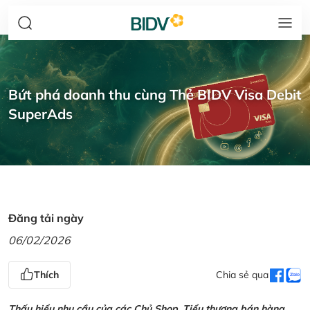
Bứt phá doanh thu cùng Thẻ BIDV Visa Debit
SuperAds
Đăng tải ngày
06/02/2026
Thích
Chia sẻ qua
Thấu hiểu nhu cầu của các Chủ Shop, Tiểu thương bán hàng