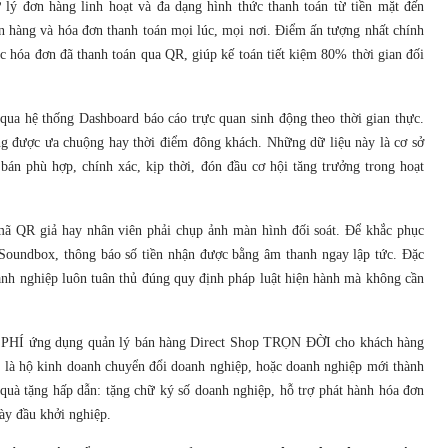
lý đơn hàng linh hoạt và đa dạng hình thức thanh toán từ tiền mặt đến
n hàng và hóa đơn thanh toán mọi lúc, mọi nơi. Điểm ấn tượng nhất chính
c hóa đơn đã thanh toán qua QR, giúp kế toán tiết kiệm 80% thời gian đối
qua hệ thống Dashboard báo cáo trực quan sinh động theo thời gian thực.
ng được ưa chuộng hay thời điểm đông khách. Những dữ liệu này là cơ sở
bán phù hợp, chính xác, kịp thời, đón đầu cơ hội tăng trưởng trong hoạt
mã QR giả hay nhân viên phải chụp ảnh màn hình đối soát. Để khắc phục
 Soundbox, thông báo số tiền nhận được bằng âm thanh ngay lập tức. Đặc
oanh nghiệp luôn tuân thủ đúng quy định pháp luật hiện hành mà không cần
ỄN PHÍ ứng dụng quản lý bán hàng Direct Shop TRỌN ĐỜI cho khách hàng
 là hộ kinh doanh chuyển đổi doanh nghiệp, hoặc doanh nghiệp mới thành
quà tặng hấp dẫn: tặng chữ ký số doanh nghiệp, hỗ trợ phát hành hóa đơn
ày đầu khởi nghiệp.