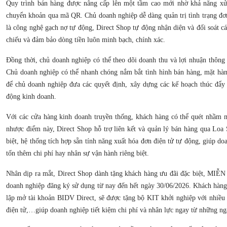
Quy trình bán hàng được nâng cấp lên một tầm cao mới nhờ khả năng xử 
chuyển khoản qua mã QR. Chủ doanh nghiệp dễ dàng quản trị tình trạng đơ
là công nghệ gạch nợ tự động, Direct Shop tự động nhận diện và đối soát cá
chiếu và đảm bảo dòng tiền luôn minh bạch, chính xác.
Đồng thời, chủ doanh nghiệp có thể theo dõi doanh thu và lợi nhuận thông 
Chủ doanh nghiệp có thể nhanh chóng nắm bắt tình hình bán hàng, mặt hà
để chủ doanh nghiệp đưa các quyết định, xây dựng các kế hoạch thúc đẩy 
động kinh doanh.
Với các cửa hàng kinh doanh truyền thống, khách hàng có thể quét nhầm 
nhược điểm này, Direct Shop hỗ trợ liên kết và quản lý bán hàng qua Loa
biệt, hệ thống tích hợp sẵn tính năng xuất hóa đơn điện tử tự động, giúp d
tốn thêm chi phí hay nhân sự vận hành riêng biệt.
Nhân dịp ra mắt, Direct Shop dành tặng khách hàng ưu đãi đặc biệt, MI
doanh nghiệp đăng ký sử dụng từ nay đến hết ngày 30/06/2026. Khách hàng
lập mở tài khoản BIDV Direct, sẽ được tặng bộ KIT khởi nghiệp với nhiều 
điện tử,…giúp doanh nghiệp tiết kiệm chi phí và nhân lực ngay từ những ng