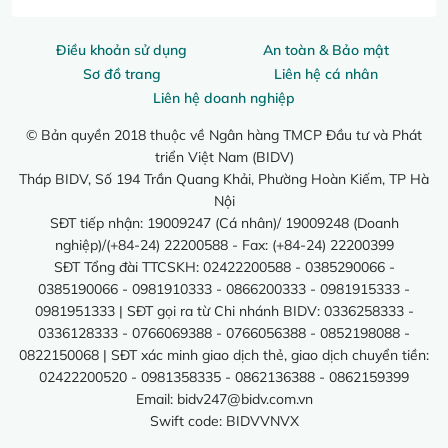
Điều khoản sử dụng
An toàn & Bảo mật
Sơ đồ trang
Liên hệ cá nhân
Liên hệ doanh nghiệp
© Bản quyền 2018 thuộc về Ngân hàng TMCP Đầu tư và Phát
triển Việt Nam (BIDV)
Tháp BIDV, Số 194 Trần Quang Khải, Phường Hoàn Kiếm, TP Hà
Nội
SĐT tiếp nhận: 19009247 (Cá nhân)/ 19009248 (Doanh
nghiệp)/(+84-24) 22200588 - Fax: (+84-24) 22200399
SĐT Tổng đài TTCSKH: 02422200588 - 0385290066 -
0385190066 - 0981910333 - 0866200333 - 0981915333 -
0981951333 | SĐT gọi ra từ Chi nhánh BIDV: 0336258333 -
0336128333 - 0766069388 - 0766056388 - 0852198088 -
0822150068 | SĐT xác minh giao dịch thẻ, giao dịch chuyển tiền:
02422200520 - 0981358335 - 0862136388 - 0862159399
Email:
bidv247@bidv.com.vn
Swift code: BIDVVNVX