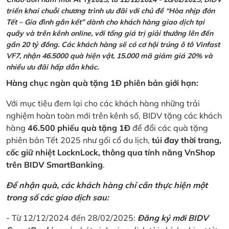
triển khai chuỗi chương trình ưu đãi với chủ đề “Hòa nhịp đón
Tết – Gia đình gắn kết” dành cho khách hàng giao dịch tại
quầy và trên kênh online, với tổng giá trị giải thưởng lên đến
gần 20 tỷ đồng. Các khách hàng sẽ có cơ hội trúng ô tô Vinfast
VF7, nhận 46.5000 quà hiện vật, 15.000 mã giảm giá 20% và
nhiều ưu đãi hấp dẫn khác.
Hàng chục ngàn quà tặng 1Đ phiên bản giới hạn:
Với mục tiêu đem lại cho các khách hàng những trải
nghiệm hoàn toàn mới trên kênh số, BIDV tặng các khách
hàng
46.500 phiếu quà tặng 1Đ
để đổi các quà tặng
phiên bản Tết 2025 như gối cổ du lịch,
túi đay thời trang,
cốc giữ nhiệt LocknLock, thông qua tính năng VnShop
trên BIDV SmartBanking
.
Để nhận quà, các khách hàng chỉ cần thực hiện một
trong số các giao dịch sau:
- Từ 12/12/2024 đến 28/02/2025:
Đăng ký mới BIDV