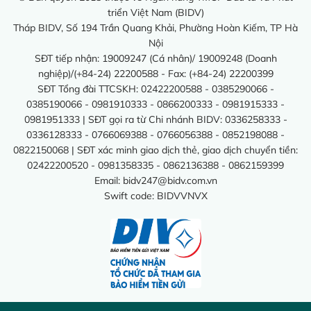
triển Việt Nam (BIDV)
Tháp BIDV, Số 194 Trần Quang Khải, Phường Hoàn Kiếm, TP Hà
Nội
SĐT tiếp nhận: 19009247 (Cá nhân)/ 19009248 (Doanh
nghiệp)/(+84-24) 22200588 - Fax: (+84-24) 22200399
SĐT Tổng đài TTCSKH: 02422200588 - 0385290066 -
0385190066 - 0981910333 - 0866200333 - 0981915333 -
0981951333 | SĐT gọi ra từ Chi nhánh BIDV: 0336258333 -
0336128333 - 0766069388 - 0766056388 - 0852198088 -
0822150068 | SĐT xác minh giao dịch thẻ, giao dịch chuyển tiền:
02422200520 - 0981358335 - 0862136388 - 0862159399
Email:
bidv247@bidv.com.vn
Swift code: BIDVVNVX