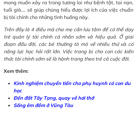
mong muốn xảy ra trong tương lai như bệnh tật, tai nạn,
tuổi già…. sẽ giúp chúng hiểu được lợi ích của việc chuẩn
bị tài chính cho những tình huống này.
Trên đây là 4 điều mà cha mẹ cần lưu tâm để có thể dạy
trẻ quản lý tài chính cá nhân sớm và hiệu quả. Ở giai
đoạn đầu đời, các bé thường tò mò về nhiều thứ và có
năng lực học hỏi rất lớn. Việc trang bị cho con các kiến
thức tài chính sớm sẽ là hành trang theo trẻ cả cuộc đời.
Xem thêm:
Kinh nghiệm chuyển tiền cho phụ huynh có con du
học
Đến đất Tây Tạng, quay về hơi thở
Sống êm đềm ở Vũng Tàu