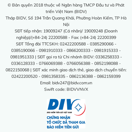
© Bản quyền 2018 thuộc về Ngân hàng TMCP Đầu tư và Phát
triển Việt Nam (BIDV)
Tháp BIDV, Số 194 Trần Quang Khải, Phường Hoàn Kiếm, TP Hà
Nội
SĐT tiếp nhận: 19009247 (Cá nhân)/ 19009248 (Doanh
nghiệp)/(+84-24) 22200588 - Fax: (+84-24) 22200399
SĐT Tổng đài TTCSKH: 02422200588 - 0385290066 -
0385190066 - 0981910333 - 0866200333 - 0981915333 -
0981951333 | SĐT gọi ra từ Chi nhánh BIDV: 0336258333 -
0336128333 - 0766069388 - 0766056388 - 0852198088 -
0822150068 | SĐT xác minh giao dịch thẻ, giao dịch chuyển tiền:
02422200520 - 0981358335 - 0862136388 - 0862159399
Email:
bidv247@bidv.com.vn
Swift code: BIDVVNVX