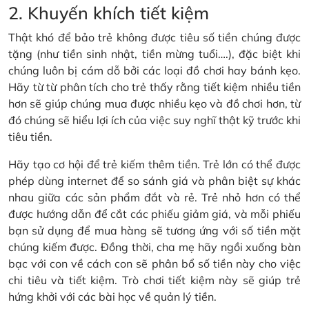
2. Khuyến khích tiết kiệm
Thật khó để bảo trẻ không được tiêu số tiền chúng được
tặng (như tiền sinh nhật, tiền mừng tuổi….), đặc biệt khi
chúng luôn bị cám dỗ bởi các loại đồ chơi hay bánh kẹo.
Hãy từ từ phân tích cho trẻ thấy rằng tiết kiệm nhiều tiền
hơn sẽ giúp chúng mua được nhiều kẹo và đồ chơi hơn, từ
đó chúng sẽ hiểu lợi ích của việc suy nghĩ thật kỹ trước khi
tiêu tiền.
Hãy tạo cơ hội để trẻ kiếm thêm tiền. Trẻ lớn có thể được
phép dùng internet để so sánh giá và phân biệt sự khác
nhau giữa các sản phẩm đắt và rẻ. Trẻ nhỏ hơn có thể
được hướng dẫn để cắt các phiếu giảm giá, và mỗi phiếu
bạn sử dụng để mua hàng sẽ tương ứng với số tiền mặt
chúng kiếm được. Đồng thời, cha mẹ hãy ngồi xuống bàn
bạc với con về cách con sẽ phân bổ số tiền này cho việc
chi tiêu và tiết kiệm. Trò chơi tiết kiệm này sẽ giúp trẻ
hứng khởi với các bài học về quản lý tiền.