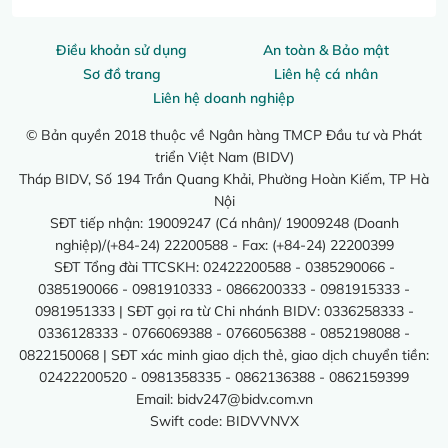
Điều khoản sử dụng
An toàn & Bảo mật
Sơ đồ trang
Liên hệ cá nhân
Liên hệ doanh nghiệp
© Bản quyền 2018 thuộc về Ngân hàng TMCP Đầu tư và Phát
triển Việt Nam (BIDV)
Tháp BIDV, Số 194 Trần Quang Khải, Phường Hoàn Kiếm, TP Hà
Nội
SĐT tiếp nhận: 19009247 (Cá nhân)/ 19009248 (Doanh
nghiệp)/(+84-24) 22200588 - Fax: (+84-24) 22200399
SĐT Tổng đài TTCSKH: 02422200588 - 0385290066 -
0385190066 - 0981910333 - 0866200333 - 0981915333 -
0981951333 | SĐT gọi ra từ Chi nhánh BIDV: 0336258333 -
0336128333 - 0766069388 - 0766056388 - 0852198088 -
0822150068 | SĐT xác minh giao dịch thẻ, giao dịch chuyển tiền:
02422200520 - 0981358335 - 0862136388 - 0862159399
Email:
bidv247@bidv.com.vn
Swift code: BIDVVNVX