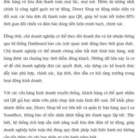
đơn hàng và hóa đơn thanh toán mọi lúc, mọi nơi. Điểm ấn tượng nhất
chính là công nghệ gạch nợ tự động, Direct Shop tự động nhận diện và
đối soát các hóa đơn đã thanh toán qua QR, giúp kế toán tiết kiệm 80%
thời gian đối chiếu và đảm bảo dòng tiền luôn minh bạch, chính xác.
Đồng thời, chủ doanh nghiệp có thể theo dõi doanh thu và lợi nhuận thông
qua hệ thống Dashboard báo cáo trực quan sinh động theo thời gian thực.
Chủ doanh nghiệp có thể nhanh chóng nắm bắt tình hình bán hàng, mặt
hàng được ưa chuộng hay thời điểm đông khách. Những dữ liệu này là cơ
sở để chủ doanh nghiệp đưa các quyết định, xây dựng các kế hoạch thúc
đẩy bán phù hợp, chính xác, kịp thời, đón đầu cơ hội tăng trưởng trong
hoạt động kinh doanh.
Với các cửa hàng kinh doanh truyền thống, khách hàng có thể quét nhầm
mã QR giả hay nhân viên phải chụp ảnh màn hình đối soát. Để khắc phục
nhược điểm này, Direct Shop hỗ trợ liên kết và quản lý bán hàng qua Loa
Soundbox, thông báo số tiền nhận được bằng âm thanh ngay lập tức. Đặc
biệt, hệ thống tích hợp sẵn tính năng xuất hóa đơn điện tử tự động, giúp
doanh nghiệp luôn tuân thủ đúng quy định pháp luật hiện hành mà không
cần tốn thêm chi phí hay nhân sự vận hành riêng biệt.