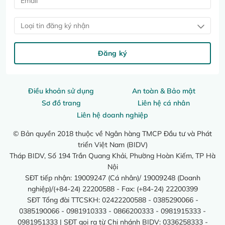
Loại tin đăng ký nhận
Đăng ký
Điều khoản sử dụng
An toàn & Bảo mật
Sơ đồ trang
Liên hệ cá nhân
Liên hệ doanh nghiệp
© Bản quyền 2018 thuộc về Ngân hàng TMCP Đầu tư và Phát
triển Việt Nam (BIDV)
Tháp BIDV, Số 194 Trần Quang Khải, Phường Hoàn Kiếm, TP Hà
Nội
SĐT tiếp nhận: 19009247 (Cá nhân)/ 19009248 (Doanh
nghiệp)/(+84-24) 22200588 - Fax: (+84-24) 22200399
SĐT Tổng đài TTCSKH: 02422200588 - 0385290066 -
0385190066 - 0981910333 - 0866200333 - 0981915333 -
0981951333 | SĐT gọi ra từ Chi nhánh BIDV: 0336258333 -