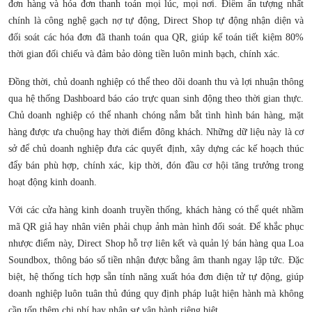
đơn hàng và hóa đơn thanh toán mọi lúc, mọi nơi. Điểm ấn tượng nhất
chính là công nghệ gạch nợ tự động, Direct Shop tự động nhận diện và
đối soát các hóa đơn đã thanh toán qua QR, giúp kế toán tiết kiệm 80%
thời gian đối chiếu và đảm bảo dòng tiền luôn minh bạch, chính xác.
Đồng thời, chủ doanh nghiệp có thể theo dõi doanh thu và lợi nhuận thông
qua hệ thống Dashboard báo cáo trực quan sinh động theo thời gian thực.
Chủ doanh nghiệp có thể nhanh chóng nắm bắt tình hình bán hàng, mặt
hàng được ưa chuộng hay thời điểm đông khách. Những dữ liệu này là cơ
sở để chủ doanh nghiệp đưa các quyết định, xây dựng các kế hoạch thúc
đẩy bán phù hợp, chính xác, kịp thời, đón đầu cơ hội tăng trưởng trong
hoạt động kinh doanh.
Với các cửa hàng kinh doanh truyền thống, khách hàng có thể quét nhầm
mã QR giả hay nhân viên phải chụp ảnh màn hình đối soát. Để khắc phục
nhược điểm này, Direct Shop hỗ trợ liên kết và quản lý bán hàng qua Loa
Soundbox, thông báo số tiền nhận được bằng âm thanh ngay lập tức. Đặc
biệt, hệ thống tích hợp sẵn tính năng xuất hóa đơn điện tử tự động, giúp
doanh nghiệp luôn tuân thủ đúng quy định pháp luật hiện hành mà không
cần tốn thêm chi phí hay nhân sự vận hành riêng biệt.