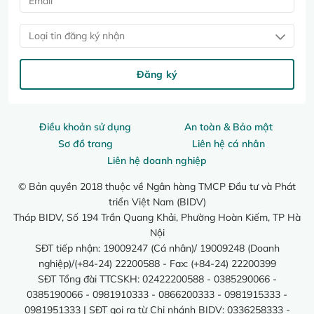
Loại tin đăng ký nhận
Đăng ký
Điều khoản sử dụng
An toàn & Bảo mật
Sơ đồ trang
Liên hệ cá nhân
Liên hệ doanh nghiệp
© Bản quyền 2018 thuộc về Ngân hàng TMCP Đầu tư và Phát
triển Việt Nam (BIDV)
Tháp BIDV, Số 194 Trần Quang Khải, Phường Hoàn Kiếm, TP Hà
Nội
SĐT tiếp nhận: 19009247 (Cá nhân)/ 19009248 (Doanh
nghiệp)/(+84-24) 22200588 - Fax: (+84-24) 22200399
SĐT Tổng đài TTCSKH: 02422200588 - 0385290066 -
0385190066 - 0981910333 - 0866200333 - 0981915333 -
0981951333 | SĐT gọi ra từ Chi nhánh BIDV: 0336258333 -