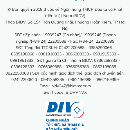
© Bản quyền 2018 thuộc về Ngân hàng TMCP Đầu tư và Phát
triển Việt Nam (BIDV)
Tháp BIDV, Số 194 Trần Quang Khải, Phường Hoàn Kiếm, TP Hà
Nội
SĐT tiếp nhận: 19009247 (Cá nhân)/ 19009248 (Doanh
nghiệp)/(+84-24) 22200588 - Fax: (+84-24) 22200399
SĐT Tổng đài TTCSKH: 02422200588 - 0385290066 -
0385190066 - 0981910333 - 0866200333 - 0981915333 -
0981951333 | SĐT gọi ra từ Chi nhánh BIDV: 0336258333 -
0336128333 - 0766069388 - 0766056388 - 0852198088 -
0822150068 | SĐT xác minh giao dịch thẻ, giao dịch chuyển tiền:
02422200520 - 0981358335 - 0862136388 - 0862159399
Email:
bidv247@bidv.com.vn
Swift code: BIDVVNVX