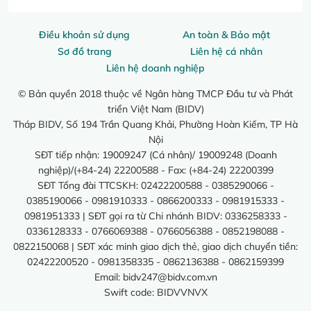
Điều khoản sử dụng
An toàn & Bảo mật
Sơ đồ trang
Liên hệ cá nhân
Liên hệ doanh nghiệp
© Bản quyền 2018 thuộc về Ngân hàng TMCP Đầu tư và Phát
triển Việt Nam (BIDV)
Tháp BIDV, Số 194 Trần Quang Khải, Phường Hoàn Kiếm, TP Hà
Nội
SĐT tiếp nhận: 19009247 (Cá nhân)/ 19009248 (Doanh
nghiệp)/(+84-24) 22200588 - Fax: (+84-24) 22200399
SĐT Tổng đài TTCSKH: 02422200588 - 0385290066 -
0385190066 - 0981910333 - 0866200333 - 0981915333 -
0981951333 | SĐT gọi ra từ Chi nhánh BIDV: 0336258333 -
0336128333 - 0766069388 - 0766056388 - 0852198088 -
0822150068 | SĐT xác minh giao dịch thẻ, giao dịch chuyển tiền:
02422200520 - 0981358335 - 0862136388 - 0862159399
Email:
bidv247@bidv.com.vn
Swift code: BIDVVNVX