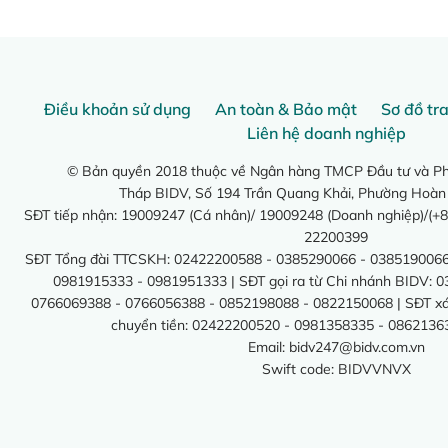
Điều khoản sử dụng
An toàn & Bảo mật
Sơ đồ tr
Liên hệ doanh nghiệp
© Bản quyền 2018 thuộc về Ngân hàng TMCP Đầu tư và Phá
Tháp BIDV, Số 194 Trần Quang Khải, Phường Hoàn
SĐT tiếp nhận: 19009247 (Cá nhân)/ 19009248 (Doanh nghiệp)/(+8
22200399
SĐT Tổng đài TTCSKH: 02422200588 - 0385290066 - 0385190066
0981915333 - 0981951333 | SĐT gọi ra từ Chi nhánh BIDV: 
0766069388 - 0766056388 - 0852198088 - 0822150068 | SĐT xác 
chuyển tiền: 02422200520 - 0981358335 - 0862136
Email:
bidv247@bidv.com.vn
Swift code: BIDVVNVX