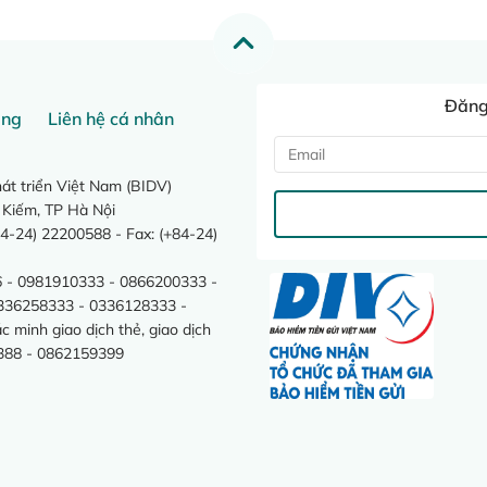
Đăng 
ang
Liên hệ cá nhân
t triển Việt Nam (BIDV)
 Kiếm, TP Hà Nội
4-24) 22200588 - Fax: (+84-24)
 - 0981910333 - 0866200333 -
0336258333 - 0336128333 -
minh giao dịch thẻ, giao dịch
388 - 0862159399