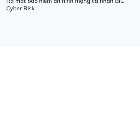
Ra mắt bảo hiểm an ninh mạng cá nhân BIC
Cyber Risk