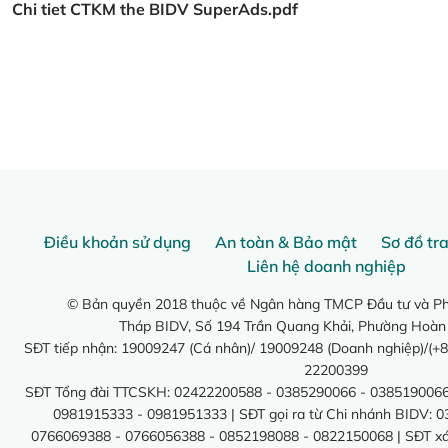
Chi tiet CTKM the BIDV SuperAds.pdf
Điều khoản sử dụng
An toàn & Bảo mật
Sơ đồ tr
Liên hệ doanh nghiệp
© Bản quyền 2018 thuộc về Ngân hàng TMCP Đầu tư và Phá
Tháp BIDV, Số 194 Trần Quang Khải, Phường Hoàn
SĐT tiếp nhận: 19009247 (Cá nhân)/ 19009248 (Doanh nghiệp)/(+8
22200399
SĐT Tổng đài TTCSKH: 02422200588 - 0385290066 - 0385190066
0981915333 - 0981951333 | SĐT gọi ra từ Chi nhánh BIDV: 
0766069388 - 0766056388 - 0852198088 - 0822150068 | SĐT xác 