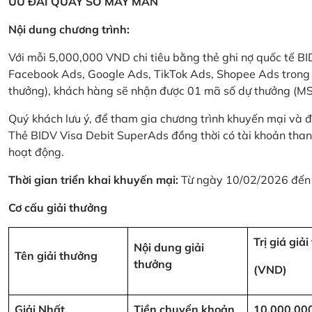
ƯU ĐÃI QUAY SỐ MAY MẮN
Nội dung chương trình:
Với mỗi 5,000,000 VND chi tiêu bằng thẻ ghi nợ quốc tế
Facebook Ads, Google Ads, TikTok Ads, Shopee Ads trong thời
thưởng), khách hàng sẽ nhận được 01 mã số dự thưởng (M
Quý khách lưu ý, để tham gia chương trình khuyến mại và đ
Thẻ BIDV Visa Debit SuperAds đồng thời có tài khoản tha
hoạt động.
Thời gian triển khai khuyến mại:
Từ ngày 10/02/2026 đến
Cơ cấu giải thưởng
Trị giá giả
Nội dung giải
Tên giải thưởng
thưởng
(VND)
Giải Nhất
Tiền chuyển khoản
10,000,00