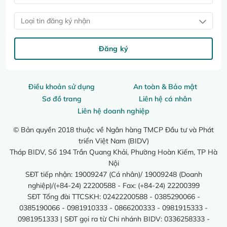
Loại tin đăng ký nhận
Đăng ký
Điều khoản sử dụng
An toàn & Bảo mật
Sơ đồ trang
Liên hệ cá nhân
Liên hệ doanh nghiệp
© Bản quyền 2018 thuộc về Ngân hàng TMCP Đầu tư và Phát
triển Việt Nam (BIDV)
Tháp BIDV, Số 194 Trần Quang Khải, Phường Hoàn Kiếm, TP Hà
Nội
SĐT tiếp nhận: 19009247 (Cá nhân)/ 19009248 (Doanh
nghiệp)/(+84-24) 22200588 - Fax: (+84-24) 22200399
SĐT Tổng đài TTCSKH: 02422200588 - 0385290066 -
0385190066 - 0981910333 - 0866200333 - 0981915333 -
0981951333 | SĐT gọi ra từ Chi nhánh BIDV: 0336258333 -