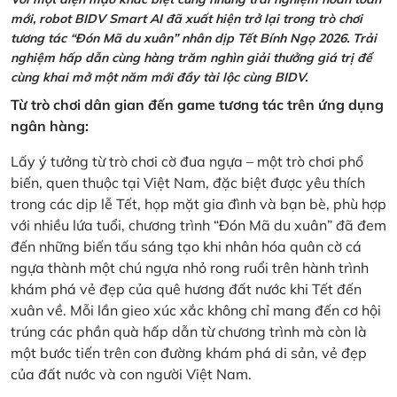
mới, robot BIDV Smart AI đã xuất hiện trở lại trong trò chơi
tương tác “Đón Mã du xuân” nhân dịp Tết Bính Ngọ 2026. Trải
nghiệm hấp dẫn cùng hàng trăm nghìn giải thưởng giá trị để
cùng khai mở một năm mới đầy tài lộc cùng BIDV.
Từ trò chơi dân gian đến game tương tác trên ứng dụng
ngân hàng:
Lấy ý tưởng từ trò chơi cờ đua ngựa – một trò chơi phổ
biến, quen thuộc tại Việt Nam, đặc biệt được yêu thích
trong các dịp lễ Tết, họp mặt gia đình và bạn bè, phù hợp
với nhiều lứa tuổi, chương trình “Đón Mã du xuân” đã đem
đến những biến tấu sáng tạo khi nhân hóa quân cờ cá
ngựa thành một chú ngựa nhỏ rong ruổi trên hành trình
khám phá vẻ đẹp của quê hương đất nước khi Tết đến
xuân về. Mỗi lần gieo xúc xắc không chỉ mang đến cơ hội
trúng các phần quà hấp dẫn từ chương trình mà còn là
một bước tiến trên con đường khám phá di sản, vẻ đẹp
của đất nước và con người Việt Nam.