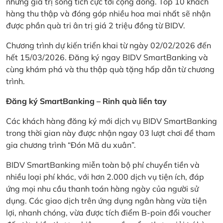
những giá trị sống tích cực tới cộng đồng. Top 10 khách
hàng thu thập và đóng góp nhiều hoa mai nhất sẽ nhận
được phần quà tri ân trị giá 2 triệu đồng từ BIDV.
Chương trình dự kiến triển khai từ ngày 02/02/2026 đến
hết 15/03/2026. Đăng ký ngay BIDV SmartBanking và
cùng khám phá và thu thập quà tặng hấp dẫn từ chương
trình.
Đăng ký SmartBanking – Rinh quà liền tay
Các khách hàng đăng ký mới dịch vụ BIDV SmartBanking
trong thời gian này được nhận ngay 03 lượt chơi để tham
gia chương trình “Đón Mã du xuân”.
BIDV SmartBanking miễn toàn bộ phí chuyển tiền và
nhiều loại phí khác, với hơn 2.000 dịch vụ tiện ích, đáp
ứng mọi nhu cầu thanh toán hàng ngày của người sử
dụng. Các giao dịch trên ứng dụng ngân hàng vừa tiện
lợi, nhanh chóng, vừa được tích điểm B-poin đổi voucher