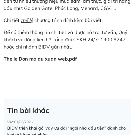
đến từ nhiều thương hiệu mua sắm, ẩm thực, giải trí hàng
đầu như: Golden Gate, Phúc Long, Menard, CGV…..
Chi tiết
thể lệ
chương trình đính kèm bài viết.
Để có thêm thông tin chi tiết và được hỗ trợ, tư vấn, Quý
khách vui lòng liên hệ Tổng đài CSKH 24/7: 1900 9247
hoặc chi nhánh BIDV gần nhất.
The le Don ma du xuan web.pdf
Tin bài khác
VAY
01/06/2026
BIDV triển khai gói vay ưu đãi “ngôi nhà đầu tiên” dành cho
khách hàng cá nhân