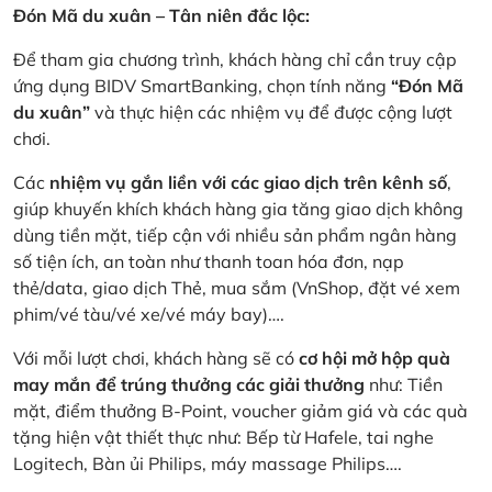
Đón Mã du xuân – Tân niên đắc lộc:
Để tham gia chương trình, khách hàng chỉ cần truy cập
ứng dụng BIDV SmartBanking, chọn tính năng
“Đón Mã
du xuân”
và thực hiện các nhiệm vụ để được cộng lượt
chơi.
Các
nhiệm vụ gắn liền với các giao dịch trên kênh số
,
giúp khuyến khích khách hàng gia tăng giao dịch không
dùng tiền mặt, tiếp cận với nhiều sản phẩm ngân hàng
số tiện ích, an toàn như thanh toan hóa đơn, nạp
thẻ/data, giao dịch Thẻ, mua sắm (VnShop, đặt vé xem
phim/vé tàu/vé xe/vé máy bay)….
Với mỗi lượt chơi, khách hàng sẽ có
cơ hội mở hộp quà
may mắn để trúng thưởng các giải thưởng
như: Tiền
mặt, điểm thưởng B-Point, voucher giảm giá và các quà
tặng hiện vật thiết thực như: Bếp từ Hafele, tai nghe
Logitech, Bàn ủi Philips, máy massage Philips….