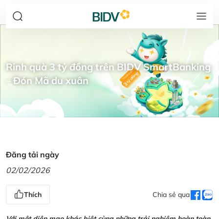
Rinh quà 3 tỷ đồng trên BIDV SmartBanking
– Đón Mã du xuân
Đăng tải ngày
02/02/2026
Thích
Chia sẻ qua
Với một diện mạo khác biệt cùng những trải nghiệm hoàn toàn