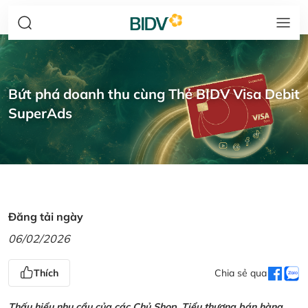
Bứt phá doanh thu cùng Thẻ BIDV Visa Debit
SuperAds
Đăng tải ngày
06/02/2026
Thích
Chia sẻ qua
Thấu hiểu nhu cầu của các Chủ Shop, Tiểu thương bán hàng