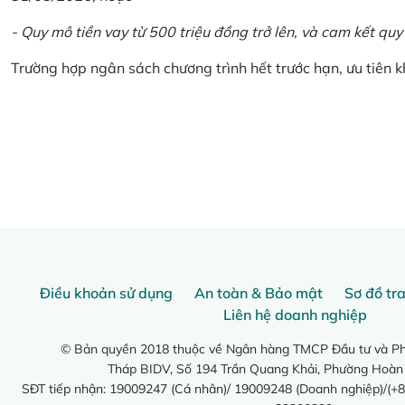
- Quy mô tiền vay từ 500 triệu đồng trở lên, và cam kết quy
Trường hợp ngân sách chương trình hết trước hạn, ưu tiên 
Điều khoản sử dụng
An toàn & Bảo mật
Sơ đồ tr
Liên hệ doanh nghiệp
© Bản quyền 2018 thuộc về Ngân hàng TMCP Đầu tư và Phá
Tháp BIDV, Số 194 Trần Quang Khải, Phường Hoàn
SĐT tiếp nhận: 19009247 (Cá nhân)/ 19009248 (Doanh nghiệp)/(+8